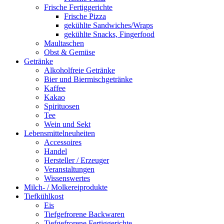
Frische Fertiggerichte
Frische Pizza
gekühlte Sandwiches/Wraps
gekühlte Snacks, Fingerfood
Maultaschen
Obst & Gemüse
Getränke
Alkoholfreie Getränke
Bier und Biermischgetränke
Kaffee
Kakao
Spirituosen
Tee
Wein und Sekt
Lebensmittelneuheiten
Accessoires
Handel
Hersteller / Erzeuger
Veranstaltungen
Wissenswertes
Milch- / Molkereiprodukte
Tiefkühlkost
Eis
Tiefgefrorene Backwaren
Tiefgefrorene Fertiggerichte