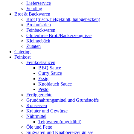
Lieferservice
Vending
Brot & Backwaren
Brot (frisch, tiefgekühlt, halbgebacken)
Brotaufstrich
Feinbackwaren
Glutenfreie Brot-/Backerzeugnisse
Kleingebäck
Zutaten
Catering
Feinkost
Feinkostsaucen
BBQ Sauce
Curry Sauce
Essig
Knoblauch Sauce
Pesto
Fertiggerichte
Grundnahrungsmittel und Grundstoffe
Konserven
Kräuter und Gewürze
Nährmittel
Teigwaren (ungekühlt)
Öle und Fette
Süßwaren und Knabbererzeugnisse