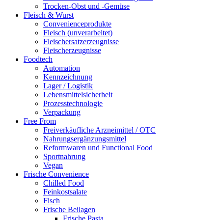
Trocken-Obst und -Gemüse
Fleisch & Wurst
Convenienceprodukte
Fleisch (unverarbeitet)
Fleischersatzerzeugnisse
Fleischerzeugnisse
Foodtech
Automation
Kennzeichnung
Lager / Logistik
Lebensmittelsicherheit
Prozesstechnologie
Verpackung
Free From
Freiverkäufliche Arzneimittel / OTC
Nahrungsergänzungsmittel
Reformwaren und Functional Food
Sportnahrung
Vegan
Frische Convenience
Chilled Food
Feinkostsalate
Fisch
Frische Beilagen
Frische Pasta