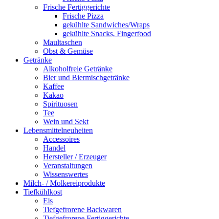
Frische Fertiggerichte
Frische Pizza
gekühlte Sandwiches/Wraps
gekühlte Snacks, Fingerfood
Maultaschen
Obst & Gemüse
Getränke
Alkoholfreie Getränke
Bier und Biermischgetränke
Kaffee
Kakao
Spirituosen
Tee
Wein und Sekt
Lebensmittelneuheiten
Accessoires
Handel
Hersteller / Erzeuger
Veranstaltungen
Wissenswertes
Milch- / Molkereiprodukte
Tiefkühlkost
Eis
Tiefgefrorene Backwaren
Tiefgefrorene Fertiggerichte