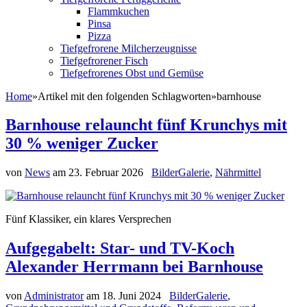
Flammkuchen
Pinsa
Pizza
Tiefgefrorene Milcherzeugnisse
Tiefgefrorener Fisch
Tiefgefrorenes Obst und Gemüse
Home
»
Artikel mit den folgenden Schlagworten
»
barnhouse
Barnhouse relauncht fünf Krunchys mit
30 % weniger Zucker
von
News
am
23. Februar 2026
BilderGalerie
,
Nährmittel
Fünf Klassiker, ein klares Versprechen
Aufgegabelt: Star- und TV-Koch
Alexander Herrmann bei Barnhouse
von
Administrator
am
18. Juni 2024
BilderGalerie
,