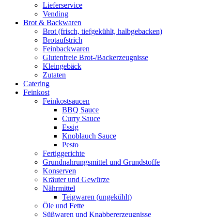
Lieferservice
Vending
Brot & Backwaren
Brot (frisch, tiefgekühlt, halbgebacken)
Brotaufstrich
Feinbackwaren
Glutenfreie Brot-/Backerzeugnisse
Kleingebäck
Zutaten
Catering
Feinkost
Feinkostsaucen
BBQ Sauce
Curry Sauce
Essig
Knoblauch Sauce
Pesto
Fertiggerichte
Grundnahrungsmittel und Grundstoffe
Konserven
Kräuter und Gewürze
Nährmittel
Teigwaren (ungekühlt)
Öle und Fette
Süßwaren und Knabbererzeugnisse