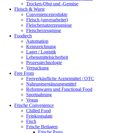
Trocken-Obst und -Gemüse
Fleisch & Wurst
Convenienceprodukte
Fleisch (unverarbeitet)
Fleischersatzerzeugnisse
Fleischerzeugnisse
Foodtech
Automation
Kennzeichnung
Lager / Logistik
Lebensmittelsicherheit
Prozesstechnologie
Verpackung
Free From
Freiverkäufliche Arzneimittel / OTC
Nahrungsergänzungsmittel
Reformwaren und Functional Food
Sportnahrung
Vegan
Frische Convenience
Chilled Food
Feinkostsalate
Fisch
Frische Beilagen
Frische Pasta