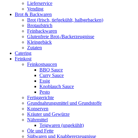
Lieferservice
Vending
Brot & Backwaren
Brot (frisch, tiefgekühlt, halbgebacken)
Brotaufstrich
Feinbackwaren
Glutenfreie Brot-/Backerzeugnisse
Kleingebäck
Zutaten
Catering
Feinkost
Feinkostsaucen
BBQ Sauce
Curry Sauce
Essig
Knoblauch Sauce
Pesto
Fertiggerichte
Grundnahrungsmittel und Grundstoffe
Konserven
Kräuter und Gewürze
Nährmittel
Teigwaren (ungekühlt)
Öle und Fette
Süßwaren und Knabbererzeugnisse