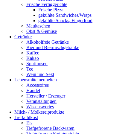
Frische Fertiggerichte
Frische Pizza
gekühlte Sandwiches/Wraps
gekühlte Snacks, Fingerfood
Maultaschen
Obst & Gemüse
Getränke
Alkoholfreie Getränke
Bier und Biermischgetränke
Kaffee
Kakao
Spirituosen
Tee
Wein und Sekt
Lebensmittelneuheiten
Accessoires
Handel
Hersteller / Erzeuger
Veranstaltungen
Wissenswertes
Milch- / Molkereiprodukte
Tiefkühlkost
Eis
Tiefgefrorene Backwaren
Tiefgefrorene Fertiggerichte