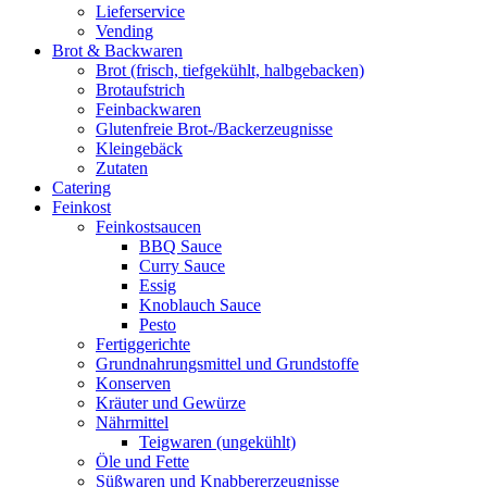
Lieferservice
Vending
Brot & Backwaren
Brot (frisch, tiefgekühlt, halbgebacken)
Brotaufstrich
Feinbackwaren
Glutenfreie Brot-/Backerzeugnisse
Kleingebäck
Zutaten
Catering
Feinkost
Feinkostsaucen
BBQ Sauce
Curry Sauce
Essig
Knoblauch Sauce
Pesto
Fertiggerichte
Grundnahrungsmittel und Grundstoffe
Konserven
Kräuter und Gewürze
Nährmittel
Teigwaren (ungekühlt)
Öle und Fette
Süßwaren und Knabbererzeugnisse