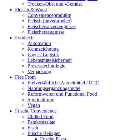
Trocken-Obst und -Gemüse
Fleisch & Wurst
Convenienceprodukte
Fleisch (unverarbeitet)
Fleischersatzerzeugnisse
Fleischerzeugnisse
Foodtech
Automation
Kennzeichnung
Lager / Logistik
Lebensmittelsicherheit
Prozesstechnologie
Verpackung
Free From
Freiverkäufliche Arzneimittel / OTC
Nahrungsergänzungsmittel
Reformwaren und Functional Food
Sportnahrung
Vegan
Frische Convenience
Chilled Food
Feinkostsalate
Fisch
Frische Beilagen
Frische Pasta