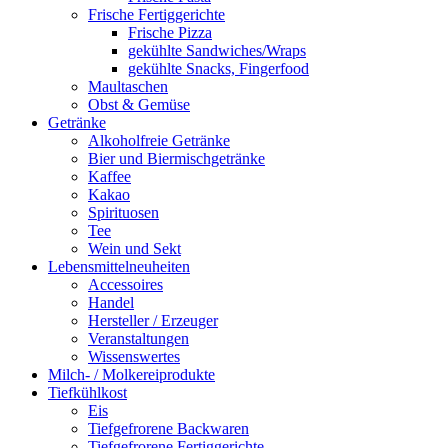
Frische Fertiggerichte
Frische Pizza
gekühlte Sandwiches/Wraps
gekühlte Snacks, Fingerfood
Maultaschen
Obst & Gemüse
Getränke
Alkoholfreie Getränke
Bier und Biermischgetränke
Kaffee
Kakao
Spirituosen
Tee
Wein und Sekt
Lebensmittelneuheiten
Accessoires
Handel
Hersteller / Erzeuger
Veranstaltungen
Wissenswertes
Milch- / Molkereiprodukte
Tiefkühlkost
Eis
Tiefgefrorene Backwaren
Tiefgefrorene Fertiggerichte