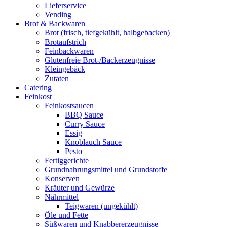
Lieferservice
Vending
Brot & Backwaren
Brot (frisch, tiefgekühlt, halbgebacken)
Brotaufstrich
Feinbackwaren
Glutenfreie Brot-/Backerzeugnisse
Kleingebäck
Zutaten
Catering
Feinkost
Feinkostsaucen
BBQ Sauce
Curry Sauce
Essig
Knoblauch Sauce
Pesto
Fertiggerichte
Grundnahrungsmittel und Grundstoffe
Konserven
Kräuter und Gewürze
Nährmittel
Teigwaren (ungekühlt)
Öle und Fette
Süßwaren und Knabbererzeugnisse