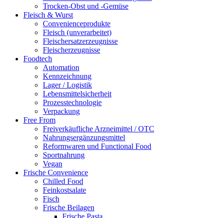
Trocken-Obst und -Gemüse
Fleisch & Wurst
Convenienceprodukte
Fleisch (unverarbeitet)
Fleischersatzerzeugnisse
Fleischerzeugnisse
Foodtech
Automation
Kennzeichnung
Lager / Logistik
Lebensmittelsicherheit
Prozesstechnologie
Verpackung
Free From
Freiverkäufliche Arzneimittel / OTC
Nahrungsergänzungsmittel
Reformwaren und Functional Food
Sportnahrung
Vegan
Frische Convenience
Chilled Food
Feinkostsalate
Fisch
Frische Beilagen
Frische Pasta