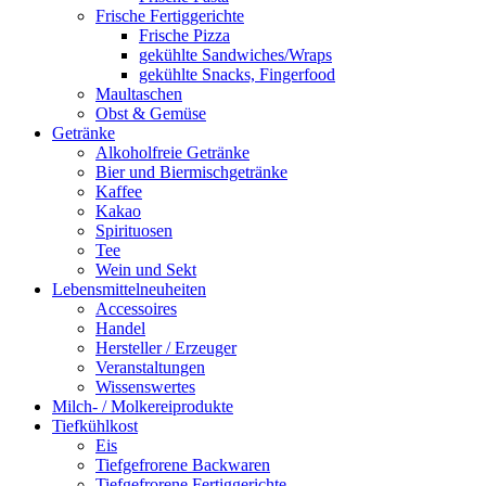
Frische Fertiggerichte
Frische Pizza
gekühlte Sandwiches/Wraps
gekühlte Snacks, Fingerfood
Maultaschen
Obst & Gemüse
Getränke
Alkoholfreie Getränke
Bier und Biermischgetränke
Kaffee
Kakao
Spirituosen
Tee
Wein und Sekt
Lebensmittelneuheiten
Accessoires
Handel
Hersteller / Erzeuger
Veranstaltungen
Wissenswertes
Milch- / Molkereiprodukte
Tiefkühlkost
Eis
Tiefgefrorene Backwaren
Tiefgefrorene Fertiggerichte