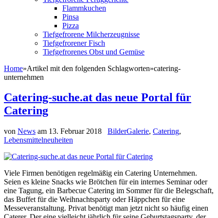
Flammkuchen
Pinsa
Pizza
Tiefgefrorene Milcherzeugnisse
Tiefgefrorener Fisch
Tiefgefrorenes Obst und Gemüse
Home
»
Artikel mit den folgenden Schlagworten
»
catering-
unternehmen
Catering-suche.at das neue Portal für
Catering
von
News
am
13. Februar 2018
BilderGalerie
,
Catering
,
Lebensmittelneuheiten
Viele Firmen benötigen regelmäßig ein Catering Unternehmen.
Seien es kleine Snacks wie Brötchen für ein internes Seminar oder
eine Tagung, ein Barbecue Catering im Sommer für die Belegschaft,
das Buffet für die Weihnachtsparty oder Häppchen für eine
Messeveranstaltung. Privat benötigt man jetzt nicht so häufig einen
Caterer. Der eine vielleicht jährlich für seine Geburtstagsparty, der