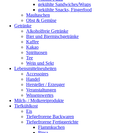
gekühlte Sandwiches/Wraps
gekühlte Snacks, Fingerfood
Maultaschen
Obst & Gemüse
Getränke
Alkoholfreie Getränke
Bier und Biermischgetränke
Kaffee
Kakao
Spirituosen
Tee
Wein und Sekt
Lebensmittelneuheiten
Accessoires
Handel
Hersteller / Erzeuger
Veranstaltungen
Wissenswertes
Milch- / Molkereiprodukte
Tiefkühlkost
Eis
Tiefgefrorene Backwaren
Tiefgefrorene Fertiggerichte
Flammkuchen
Pinsa