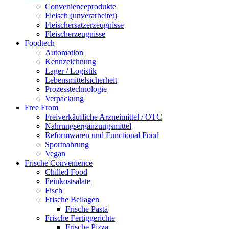
Convenienceprodukte
Fleisch (unverarbeitet)
Fleischersatzerzeugnisse
Fleischerzeugnisse
Foodtech
Automation
Kennzeichnung
Lager / Logistik
Lebensmittelsicherheit
Prozesstechnologie
Verpackung
Free From
Freiverkäufliche Arzneimittel / OTC
Nahrungsergänzungsmittel
Reformwaren und Functional Food
Sportnahrung
Vegan
Frische Convenience
Chilled Food
Feinkostsalate
Fisch
Frische Beilagen
Frische Pasta
Frische Fertiggerichte
Frische Pizza