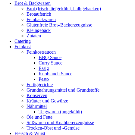
Brot & Backwaren
Brot (frisch, tiefgekühlt, halbgebacken)
Brotaufstrich
Feinbackwaren
Glutenfreie Brot-/Backerzeugnisse
Kleingebäck
Zutaten
Catering
Feinkost
Feinkostsaucen
BBQ Sauce
Curry Sauce
Essig
Knoblauch Sauce
Pesto
Fertiggerichte
Grundnahrungsmittel und Grundstoffe
Konserven
Kräuter und Gewürze
Nährmittel
Teigwaren (ungekühlt)
Öle und Fette
Süßwaren und Knabbererzeugnisse
Trocken-Obst und -Gemüse
Fleisch & Wurst