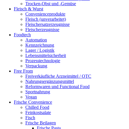
Trocken-Obst und -Gemüse
Fleisch & Wurst
Convenienceprodukte
Fleisch (unverarbeitet)
Fleischersatzerzeugnisse
Fleischerzeugnisse
Foodtech
Automation
Kennzeichnung
Lager / Logistik
Lebensmittelsicherheit
Prozesstechnologie
Verpackung
Free From
Freiverkäufliche Arzneimittel / OTC
Nahrungsergänzungsmittel
Reformwaren und Functional Food
Sportnahrung
Vegan
Frische Convenience
Chilled Food
Feinkostsalate
Fisch
Frische Beilagen
Frische Pasta