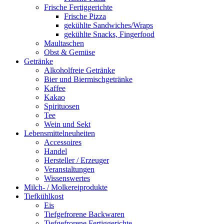
Frische Fertiggerichte
Frische Pizza
gekühlte Sandwiches/Wraps
gekühlte Snacks, Fingerfood
Maultaschen
Obst & Gemüse
Getränke
Alkoholfreie Getränke
Bier und Biermischgetränke
Kaffee
Kakao
Spirituosen
Tee
Wein und Sekt
Lebensmittelneuheiten
Accessoires
Handel
Hersteller / Erzeuger
Veranstaltungen
Wissenswertes
Milch- / Molkereiprodukte
Tiefkühlkost
Eis
Tiefgefrorene Backwaren
Tiefgefrorene Fertiggerichte