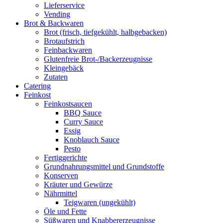
Lieferservice
Vending
Brot & Backwaren
Brot (frisch, tiefgekühlt, halbgebacken)
Brotaufstrich
Feinbackwaren
Glutenfreie Brot-/Backerzeugnisse
Kleingebäck
Zutaten
Catering
Feinkost
Feinkostsaucen
BBQ Sauce
Curry Sauce
Essig
Knoblauch Sauce
Pesto
Fertiggerichte
Grundnahrungsmittel und Grundstoffe
Konserven
Kräuter und Gewürze
Nährmittel
Teigwaren (ungekühlt)
Öle und Fette
Süßwaren und Knabbererzeugnisse