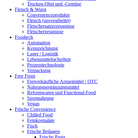
Trocken-Obst und -Gemüse
Fleisch & Wurst
Convenienceprodukte
Fleisch (unverarbeitet)
Fleischersatzerzeugnisse
Fleischerzeugnisse
Foodtech
Automation
Kennzeichnung
Lager / Logistik
Lebensmittelsicherheit
Prozesstechnologie
Verpackung
Free From
Freiverkäufliche Arzneimittel / OTC
Nahrungsergänzungsmittel
Reformwaren und Functional Food
Sportnahrung
Vegan
Frische Convenience
Chilled Food
Feinkostsalate
Fisch
Frische Beilagen
Frische Pasta