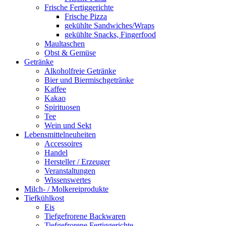
Frische Fertiggerichte
Frische Pizza
gekühlte Sandwiches/Wraps
gekühlte Snacks, Fingerfood
Maultaschen
Obst & Gemüse
Getränke
Alkoholfreie Getränke
Bier und Biermischgetränke
Kaffee
Kakao
Spirituosen
Tee
Wein und Sekt
Lebensmittelneuheiten
Accessoires
Handel
Hersteller / Erzeuger
Veranstaltungen
Wissenswertes
Milch- / Molkereiprodukte
Tiefkühlkost
Eis
Tiefgefrorene Backwaren
Tiefgefrorene Fertiggerichte