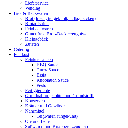
Lieferservice
Vending
Brot & Backwaren
Brot (frisch, tiefgekühlt, halbgebacken)
Brotaufstrich
Feinbackwaren
Glutenfreie Brot-/Backerzeugnisse
Kleingebäck
Zutaten
Catering
Feinkost
Feinkostsaucen
BBQ Sauce
Curry Sauce
Essig
Knoblauch Sauce
Pesto
Fertiggerichte
Grundnahrungsmittel und Grundstoffe
Konserven
Kräuter und Gewürze
Nährmittel
Teigwaren (ungekühlt)
Öle und Fette
Süßwaren und Knabbererzeugnisse