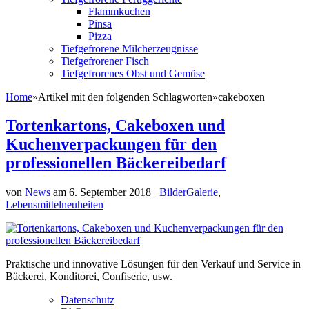
Flammkuchen
Pinsa
Pizza
Tiefgefrorene Milcherzeugnisse
Tiefgefrorener Fisch
Tiefgefrorenes Obst und Gemüse
Home
»
Artikel mit den folgenden Schlagworten
»
cakeboxen
Tortenkartons, Cakeboxen und
Kuchenverpackungen für den
professionellen Bäckereibedarf
von
News
am
6. September 2018
BilderGalerie
,
Lebensmittelneuheiten
Praktische und innovative Lösungen für den Verkauf und Service in
Bäckerei, Konditorei, Confiserie, usw.
Datenschutz