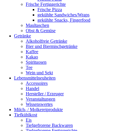
Frische Fertiggerichte
Frische Pizza
gekühlte Sandwiches/Wraps
gekühlte Snacks, Fingerfood
Maultaschen
Obst & Gemüse
Getränke
Alkoholfreie Getränke
Bier und Biermischgetränke
Kaffee
Kakao
Spirituosen
Tee
Wein und Sekt
Lebensmittelneuheiten
Accessoires
Handel
Hersteller / Erzeuger
Veranstaltungen
Wissenswertes
Milch- / Molkereiprodukte
Tiefkühlkost
Eis
Tiefgefrorene Backwaren
Tiefgefrorene Fertiggerichte