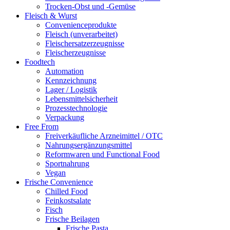
Trocken-Obst und -Gemüse
Fleisch & Wurst
Convenienceprodukte
Fleisch (unverarbeitet)
Fleischersatzerzeugnisse
Fleischerzeugnisse
Foodtech
Automation
Kennzeichnung
Lager / Logistik
Lebensmittelsicherheit
Prozesstechnologie
Verpackung
Free From
Freiverkäufliche Arzneimittel / OTC
Nahrungsergänzungsmittel
Reformwaren und Functional Food
Sportnahrung
Vegan
Frische Convenience
Chilled Food
Feinkostsalate
Fisch
Frische Beilagen
Frische Pasta