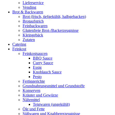
Lieferservice
Vending
Brot & Backwaren
Brot (frisch, tiefgekühlt, halbgebacken)
Brotaufstrich
Feinbackwaren
Glutenfreie Brot-/Backerzeugnisse
Kleingebäck
Zutaten
Catering
Feinkost
Feinkostsaucen
BBQ Sauce
Curry Sauce
Essig
Knoblauch Sauce
Pesto
Fertiggerichte
Grundnahrungsmittel und Grundstoffe
Konserven
Kräuter und Gewürze
Nährmittel
Teigwaren (ungekühlt)
Öle und Fette
Süßwaren und Knabbererzeugnisse