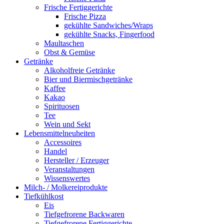
Frische Fertiggerichte
Frische Pizza
gekühlte Sandwiches/Wraps
gekühlte Snacks, Fingerfood
Maultaschen
Obst & Gemüse
Getränke
Alkoholfreie Getränke
Bier und Biermischgetränke
Kaffee
Kakao
Spirituosen
Tee
Wein und Sekt
Lebensmittelneuheiten
Accessoires
Handel
Hersteller / Erzeuger
Veranstaltungen
Wissenswertes
Milch- / Molkereiprodukte
Tiefkühlkost
Eis
Tiefgefrorene Backwaren
Tiefgefrorene Fertiggerichte