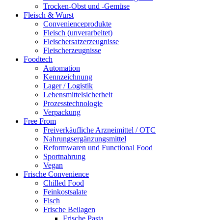
Trocken-Obst und -Gemüse
Fleisch & Wurst
Convenienceprodukte
Fleisch (unverarbeitet)
Fleischersatzerzeugnisse
Fleischerzeugnisse
Foodtech
Automation
Kennzeichnung
Lager / Logistik
Lebensmittelsicherheit
Prozesstechnologie
Verpackung
Free From
Freiverkäufliche Arzneimittel / OTC
Nahrungsergänzungsmittel
Reformwaren und Functional Food
Sportnahrung
Vegan
Frische Convenience
Chilled Food
Feinkostsalate
Fisch
Frische Beilagen
Frische Pasta