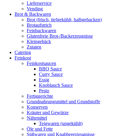
Lieferservice
Vending
Brot & Backwaren
Brot (frisch, tiefgekühlt, halbgebacken)
Brotaufstrich
Feinbackwaren
Glutenfreie Brot-/Backerzeugnisse
Kleingebäck
Zutaten
Catering
Feinkost
Feinkostsaucen
BBQ Sauce
Curry Sauce
Essig
Knoblauch Sauce
Pesto
Fertiggerichte
Grundnahrungsmittel und Grundstoffe
Konserven
Kräuter und Gewürze
Nährmittel
Teigwaren (ungekühlt)
Öle und Fette
Süßwaren und Knabbererzeugnisse