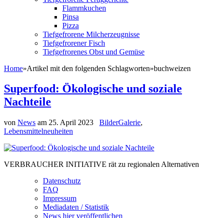
Flammkuchen
Pinsa
Pizza
Tiefgefrorene Milcherzeugnisse
Tiefgefrorener Fisch
Tiefgefrorenes Obst und Gemüse
Home
»
Artikel mit den folgenden Schlagworten
»
buchweizen
Superfood: Ökologische und soziale
Nachteile
von
News
am
25. April 2023
BilderGalerie
,
Lebensmittelneuheiten
VERBRAUCHER INITIATIVE rät zu regionalen Alternativen
Datenschutz
FAQ
Impressum
Mediadaten / Statistik
News hier veröffentlichen