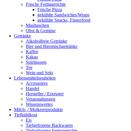
Frische Fertiggerichte
Frische Pizza
gekühlte Sandwiches/Wraps
gekühlte Snacks, Fingerfood
Maultaschen
Obst & Gemüse
Getränke
Alkoholfreie Getränke
Bier und Biermischgetränke
Kaffee
Kakao
Spirituosen
Tee
Wein und Sekt
Lebensmittelneuheiten
Accessoires
Handel
Hersteller / Erzeuger
Veranstaltungen
Wissenswertes
Milch- / Molkereiprodukte
Tiefkühlkost
Eis
Tiefgefrorene Backwaren
Tiefgefrorene Fertiggerichte