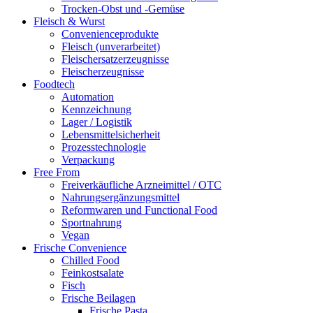
Trocken-Obst und -Gemüse
Fleisch & Wurst
Convenienceprodukte
Fleisch (unverarbeitet)
Fleischersatzerzeugnisse
Fleischerzeugnisse
Foodtech
Automation
Kennzeichnung
Lager / Logistik
Lebensmittelsicherheit
Prozesstechnologie
Verpackung
Free From
Freiverkäufliche Arzneimittel / OTC
Nahrungsergänzungsmittel
Reformwaren und Functional Food
Sportnahrung
Vegan
Frische Convenience
Chilled Food
Feinkostsalate
Fisch
Frische Beilagen
Frische Pasta