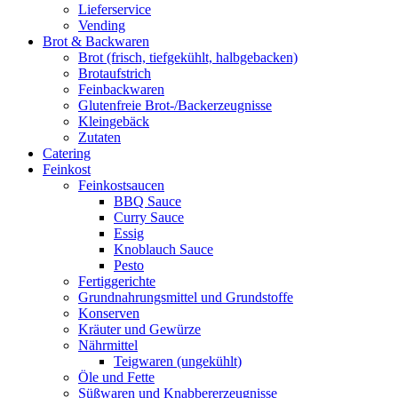
Lieferservice
Vending
Brot & Backwaren
Brot (frisch, tiefgekühlt, halbgebacken)
Brotaufstrich
Feinbackwaren
Glutenfreie Brot-/Backerzeugnisse
Kleingebäck
Zutaten
Catering
Feinkost
Feinkostsaucen
BBQ Sauce
Curry Sauce
Essig
Knoblauch Sauce
Pesto
Fertiggerichte
Grundnahrungsmittel und Grundstoffe
Konserven
Kräuter und Gewürze
Nährmittel
Teigwaren (ungekühlt)
Öle und Fette
Süßwaren und Knabbererzeugnisse