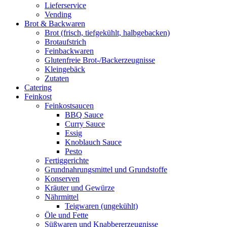
Lieferservice
Vending
Brot & Backwaren
Brot (frisch, tiefgekühlt, halbgebacken)
Brotaufstrich
Feinbackwaren
Glutenfreie Brot-/Backerzeugnisse
Kleingebäck
Zutaten
Catering
Feinkost
Feinkostsaucen
BBQ Sauce
Curry Sauce
Essig
Knoblauch Sauce
Pesto
Fertiggerichte
Grundnahrungsmittel und Grundstoffe
Konserven
Kräuter und Gewürze
Nährmittel
Teigwaren (ungekühlt)
Öle und Fette
Süßwaren und Knabbererzeugnisse