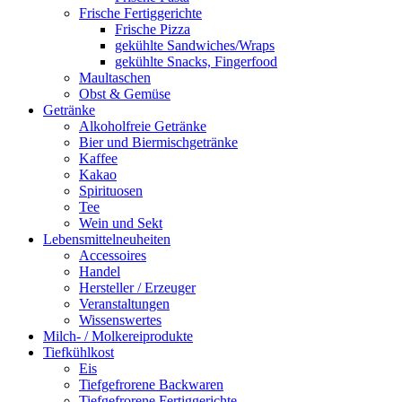
Frische Fertiggerichte
Frische Pizza
gekühlte Sandwiches/Wraps
gekühlte Snacks, Fingerfood
Maultaschen
Obst & Gemüse
Getränke
Alkoholfreie Getränke
Bier und Biermischgetränke
Kaffee
Kakao
Spirituosen
Tee
Wein und Sekt
Lebensmittelneuheiten
Accessoires
Handel
Hersteller / Erzeuger
Veranstaltungen
Wissenswertes
Milch- / Molkereiprodukte
Tiefkühlkost
Eis
Tiefgefrorene Backwaren
Tiefgefrorene Fertiggerichte