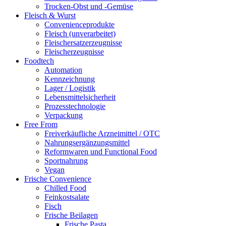
Trocken-Obst und -Gemüse
Fleisch & Wurst
Convenienceprodukte
Fleisch (unverarbeitet)
Fleischersatzerzeugnisse
Fleischerzeugnisse
Foodtech
Automation
Kennzeichnung
Lager / Logistik
Lebensmittelsicherheit
Prozesstechnologie
Verpackung
Free From
Freiverkäufliche Arzneimittel / OTC
Nahrungsergänzungsmittel
Reformwaren und Functional Food
Sportnahrung
Vegan
Frische Convenience
Chilled Food
Feinkostsalate
Fisch
Frische Beilagen
Frische Pasta