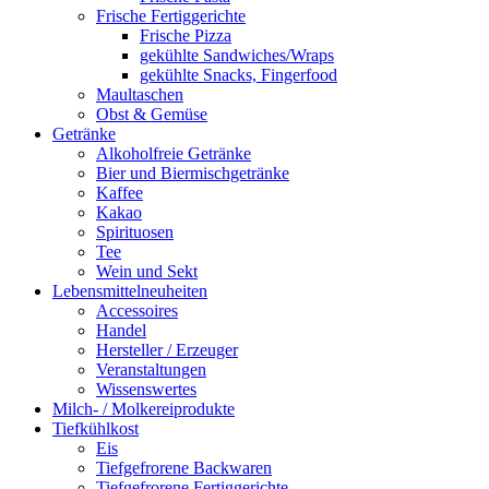
Frische Fertiggerichte
Frische Pizza
gekühlte Sandwiches/Wraps
gekühlte Snacks, Fingerfood
Maultaschen
Obst & Gemüse
Getränke
Alkoholfreie Getränke
Bier und Biermischgetränke
Kaffee
Kakao
Spirituosen
Tee
Wein und Sekt
Lebensmittelneuheiten
Accessoires
Handel
Hersteller / Erzeuger
Veranstaltungen
Wissenswertes
Milch- / Molkereiprodukte
Tiefkühlkost
Eis
Tiefgefrorene Backwaren
Tiefgefrorene Fertiggerichte