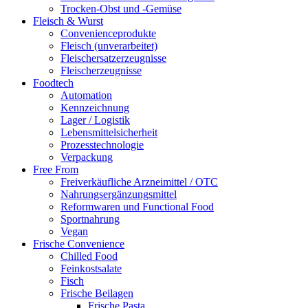
Trocken-Obst und -Gemüse
Fleisch & Wurst
Convenienceprodukte
Fleisch (unverarbeitet)
Fleischersatzerzeugnisse
Fleischerzeugnisse
Foodtech
Automation
Kennzeichnung
Lager / Logistik
Lebensmittelsicherheit
Prozesstechnologie
Verpackung
Free From
Freiverkäufliche Arzneimittel / OTC
Nahrungsergänzungsmittel
Reformwaren und Functional Food
Sportnahrung
Vegan
Frische Convenience
Chilled Food
Feinkostsalate
Fisch
Frische Beilagen
Frische Pasta