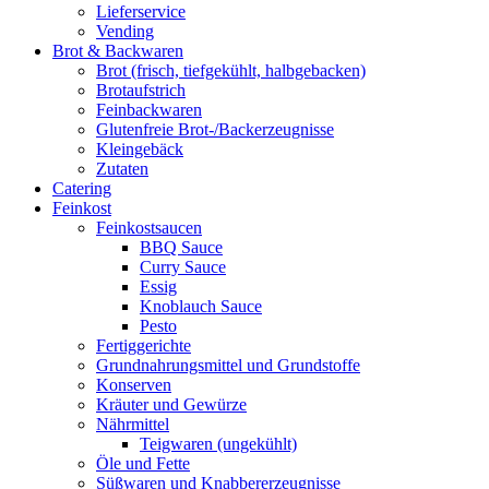
Lieferservice
Vending
Brot & Backwaren
Brot (frisch, tiefgekühlt, halbgebacken)
Brotaufstrich
Feinbackwaren
Glutenfreie Brot-/Backerzeugnisse
Kleingebäck
Zutaten
Catering
Feinkost
Feinkostsaucen
BBQ Sauce
Curry Sauce
Essig
Knoblauch Sauce
Pesto
Fertiggerichte
Grundnahrungsmittel und Grundstoffe
Konserven
Kräuter und Gewürze
Nährmittel
Teigwaren (ungekühlt)
Öle und Fette
Süßwaren und Knabbererzeugnisse