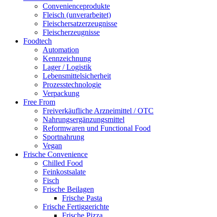
Convenienceprodukte
Fleisch (unverarbeitet)
Fleischersatzerzeugnisse
Fleischerzeugnisse
Foodtech
Automation
Kennzeichnung
Lager / Logistik
Lebensmittelsicherheit
Prozesstechnologie
Verpackung
Free From
Freiverkäufliche Arzneimittel / OTC
Nahrungsergänzungsmittel
Reformwaren und Functional Food
Sportnahrung
Vegan
Frische Convenience
Chilled Food
Feinkostsalate
Fisch
Frische Beilagen
Frische Pasta
Frische Fertiggerichte
Frische Pizza