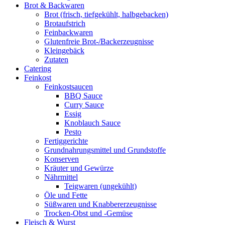
Brot & Backwaren
Brot (frisch, tiefgekühlt, halbgebacken)
Brotaufstrich
Feinbackwaren
Glutenfreie Brot-/Backerzeugnisse
Kleingebäck
Zutaten
Catering
Feinkost
Feinkostsaucen
BBQ Sauce
Curry Sauce
Essig
Knoblauch Sauce
Pesto
Fertiggerichte
Grundnahrungsmittel und Grundstoffe
Konserven
Kräuter und Gewürze
Nährmittel
Teigwaren (ungekühlt)
Öle und Fette
Süßwaren und Knabbererzeugnisse
Trocken-Obst und -Gemüse
Fleisch & Wurst