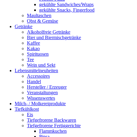
gekühlte Sandwiches/Wraps
gekühlte Snacks, Fingerfood
Maultaschen
Obst & Gemüse
Getränke
Alkoholfreie Getränke
Bier und Biermischgetränke
Kaffee
Kakao
Spirituosen
Tee
Wein und Sekt
Lebensmittelneuheiten
Accessoires
Handel
Hersteller / Erzeuger
Veranstaltungen
Wissenswertes
Milch- / Molkereiprodukte
Tiefkühlkost
Eis
Tiefgefrorene Backwaren
Tiefgefrorene Fertiggerichte
Flammkuchen
Pinsa