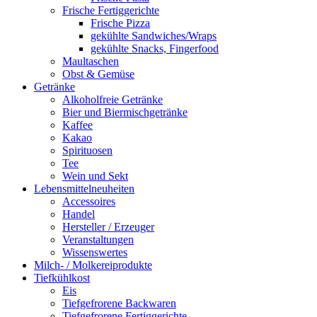
Frische Fertiggerichte
Frische Pizza
gekühlte Sandwiches/Wraps
gekühlte Snacks, Fingerfood
Maultaschen
Obst & Gemüse
Getränke
Alkoholfreie Getränke
Bier und Biermischgetränke
Kaffee
Kakao
Spirituosen
Tee
Wein und Sekt
Lebensmittelneuheiten
Accessoires
Handel
Hersteller / Erzeuger
Veranstaltungen
Wissenswertes
Milch- / Molkereiprodukte
Tiefkühlkost
Eis
Tiefgefrorene Backwaren
Tiefgefrorene Fertiggerichte