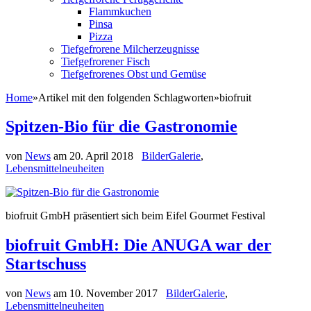
Flammkuchen
Pinsa
Pizza
Tiefgefrorene Milcherzeugnisse
Tiefgefrorener Fisch
Tiefgefrorenes Obst und Gemüse
Home
»
Artikel mit den folgenden Schlagworten
»
biofruit
Spitzen-Bio für die Gastronomie
von
News
am
20. April 2018
BilderGalerie
,
Lebensmittelneuheiten
biofruit GmbH präsentiert sich beim Eifel Gourmet Festival
biofruit GmbH: Die ANUGA war der
Startschuss
von
News
am
10. November 2017
BilderGalerie
,
Lebensmittelneuheiten