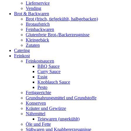
Lieferservice
Vending
Brot & Backwaren
Brot (frisch, tiefgekühlt, halbgebacken)
Brotaufstrich
Feinbackwaren
Glutenfreie Brot-/Backerzeugnisse
Kleingebäck
Zutaten
Catering
Feinkost
Feinkostsaucen
BBQ Sauce
Curry Sauce
Essig
Knoblauch Sauce
Pesto
Fertiggerichte
Grundnahrungsmittel und Grundstoffe
Konserven
Kräuter und Gewürze
Nährmittel
Teigwaren (ungekühlt)
Öle und Fette
Süßwaren und Knabbererzeugnisse