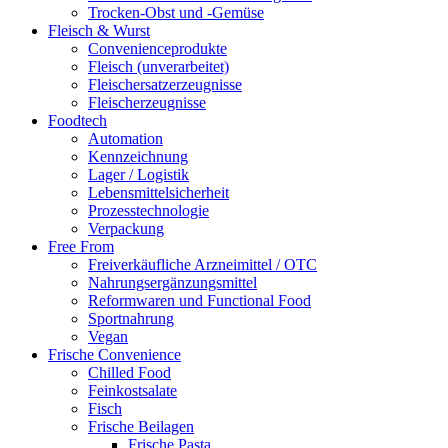
Trocken-Obst und -Gemüse
Fleisch & Wurst
Convenienceprodukte
Fleisch (unverarbeitet)
Fleischersatzerzeugnisse
Fleischerzeugnisse
Foodtech
Automation
Kennzeichnung
Lager / Logistik
Lebensmittelsicherheit
Prozesstechnologie
Verpackung
Free From
Freiverkäufliche Arzneimittel / OTC
Nahrungsergänzungsmittel
Reformwaren und Functional Food
Sportnahrung
Vegan
Frische Convenience
Chilled Food
Feinkostsalate
Fisch
Frische Beilagen
Frische Pasta