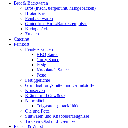
Brot & Backwaren
Brot (frisch, tiefgekühlt, halbgebacken)
Brotaufstrich
Feinbackwaren
Glutenfreie Brot-/Backerzeugnisse
Kleingebäck
Zutaten
Catering
Feinkost
Feinkostsaucen
BBQ Sauce
Curry Sauce
Essig
Knoblauch Sauce
Pesto
Fertiggerichte
Grundnahrungsmittel und Grundstoffe
Konserven
Kräuter und Gewürze
Nährmittel
Teigwaren (ungekühlt)
Öle und Fette
Süßwaren und Knabbererzeugnisse
Trocken-Obst und -Gemüse
Fleisch & Wurst