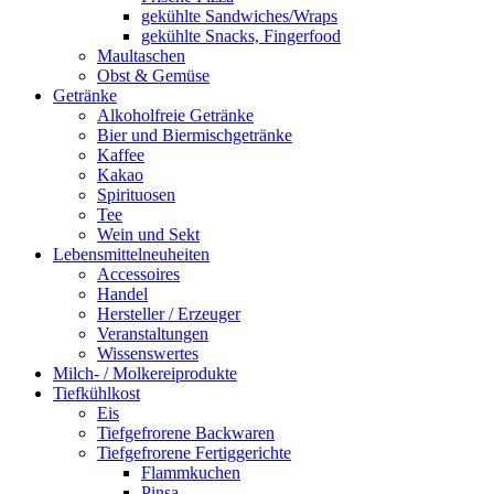
gekühlte Sandwiches/Wraps
gekühlte Snacks, Fingerfood
Maultaschen
Obst & Gemüse
Getränke
Alkoholfreie Getränke
Bier und Biermischgetränke
Kaffee
Kakao
Spirituosen
Tee
Wein und Sekt
Lebensmittelneuheiten
Accessoires
Handel
Hersteller / Erzeuger
Veranstaltungen
Wissenswertes
Milch- / Molkereiprodukte
Tiefkühlkost
Eis
Tiefgefrorene Backwaren
Tiefgefrorene Fertiggerichte
Flammkuchen
Pinsa