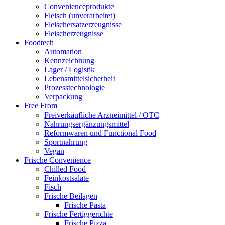
Convenienceprodukte
Fleisch (unverarbeitet)
Fleischersatzerzeugnisse
Fleischerzeugnisse
Foodtech
Automation
Kennzeichnung
Lager / Logistik
Lebensmittelsicherheit
Prozesstechnologie
Verpackung
Free From
Freiverkäufliche Arzneimittel / OTC
Nahrungsergänzungsmittel
Reformwaren und Functional Food
Sportnahrung
Vegan
Frische Convenience
Chilled Food
Feinkostsalate
Fisch
Frische Beilagen
Frische Pasta
Frische Fertiggerichte
Frische Pizza