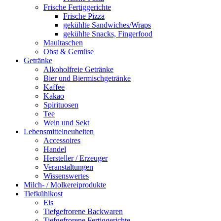
Frische Fertiggerichte
Frische Pizza
gekühlte Sandwiches/Wraps
gekühlte Snacks, Fingerfood
Maultaschen
Obst & Gemüse
Getränke
Alkoholfreie Getränke
Bier und Biermischgetränke
Kaffee
Kakao
Spirituosen
Tee
Wein und Sekt
Lebensmittelneuheiten
Accessoires
Handel
Hersteller / Erzeuger
Veranstaltungen
Wissenswertes
Milch- / Molkereiprodukte
Tiefkühlkost
Eis
Tiefgefrorene Backwaren
Tiefgefrorene Fertiggerichte