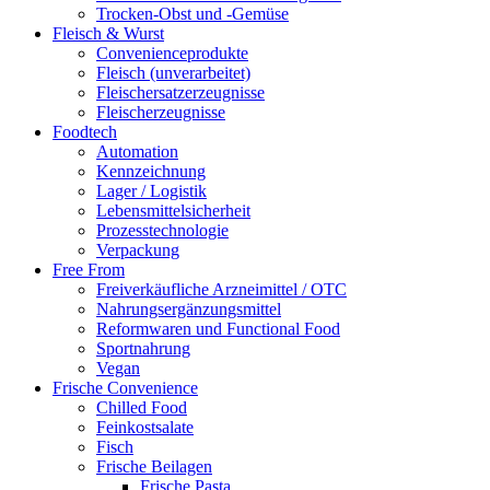
Trocken-Obst und -Gemüse
Fleisch & Wurst
Convenienceprodukte
Fleisch (unverarbeitet)
Fleischersatzerzeugnisse
Fleischerzeugnisse
Foodtech
Automation
Kennzeichnung
Lager / Logistik
Lebensmittelsicherheit
Prozesstechnologie
Verpackung
Free From
Freiverkäufliche Arzneimittel / OTC
Nahrungsergänzungsmittel
Reformwaren und Functional Food
Sportnahrung
Vegan
Frische Convenience
Chilled Food
Feinkostsalate
Fisch
Frische Beilagen
Frische Pasta