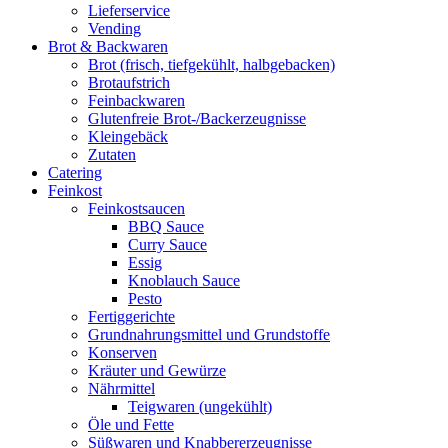
Lieferservice
Vending
Brot & Backwaren
Brot (frisch, tiefgekühlt, halbgebacken)
Brotaufstrich
Feinbackwaren
Glutenfreie Brot-/Backerzeugnisse
Kleingebäck
Zutaten
Catering
Feinkost
Feinkostsaucen
BBQ Sauce
Curry Sauce
Essig
Knoblauch Sauce
Pesto
Fertiggerichte
Grundnahrungsmittel und Grundstoffe
Konserven
Kräuter und Gewürze
Nährmittel
Teigwaren (ungekühlt)
Öle und Fette
Süßwaren und Knabbererzeugnisse