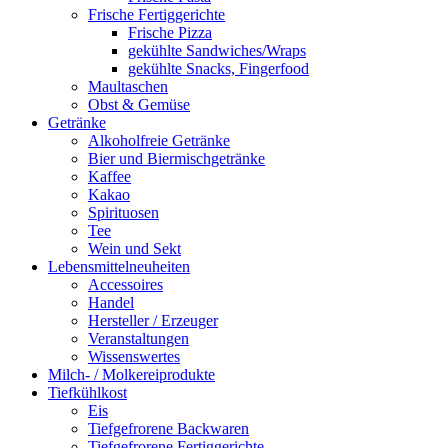
Frische Fertiggerichte
Frische Pizza
gekühlte Sandwiches/Wraps
gekühlte Snacks, Fingerfood
Maultaschen
Obst & Gemüse
Getränke
Alkoholfreie Getränke
Bier und Biermischgetränke
Kaffee
Kakao
Spirituosen
Tee
Wein und Sekt
Lebensmittelneuheiten
Accessoires
Handel
Hersteller / Erzeuger
Veranstaltungen
Wissenswertes
Milch- / Molkereiprodukte
Tiefkühlkost
Eis
Tiefgefrorene Backwaren
Tiefgefrorene Fertiggerichte