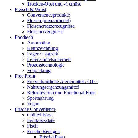
Trocken-Obst und -Gemüse
Fleisch & Wurst
Convenienceprodukte
Fleisch (unverarbeitet)
Fleischersatzerzeugnisse
Fleischerzeugnisse
Foodtech
Automation
Kennzeichnung
Lager / Logistik
Lebensmittelsicherheit
Prozesstechnologie
Verpackung
Free From
Freiverkäufliche Arzneimittel / OTC
Nahrungsergänzungsmittel
Reformwaren und Functional Food
Sportnahrung
Vegan
Frische Convenience
Chilled Food
Feinkostsalate
Fisch
Frische Beilagen
Frische Pasta