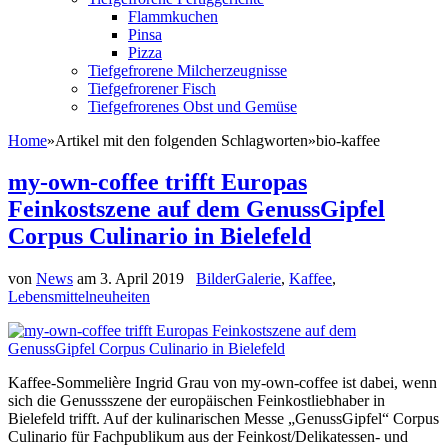
Flammkuchen
Pinsa
Pizza
Tiefgefrorene Milcherzeugnisse
Tiefgefrorener Fisch
Tiefgefrorenes Obst und Gemüse
Home
»
Artikel mit den folgenden Schlagworten
»
bio-kaffee
my-own-coffee trifft Europas
Feinkostszene auf dem GenussGipfel
Corpus Culinario in Bielefeld
von
News
am
3. April 2019
BilderGalerie
,
Kaffee
,
Lebensmittelneuheiten
Kaffee-Sommelière Ingrid Grau von my-own-coffee ist dabei, wenn
sich die Genussszene der europäischen Feinkostliebhaber in
Bielefeld trifft. Auf der kulinarischen Messe „GenussGipfel“ Corpus
Culinario für Fachpublikum aus der Feinkost/Delikatessen- und