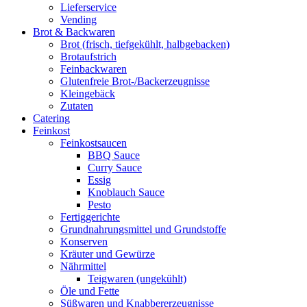
Lieferservice
Vending
Brot & Backwaren
Brot (frisch, tiefgekühlt, halbgebacken)
Brotaufstrich
Feinbackwaren
Glutenfreie Brot-/Backerzeugnisse
Kleingebäck
Zutaten
Catering
Feinkost
Feinkostsaucen
BBQ Sauce
Curry Sauce
Essig
Knoblauch Sauce
Pesto
Fertiggerichte
Grundnahrungsmittel und Grundstoffe
Konserven
Kräuter und Gewürze
Nährmittel
Teigwaren (ungekühlt)
Öle und Fette
Süßwaren und Knabbererzeugnisse