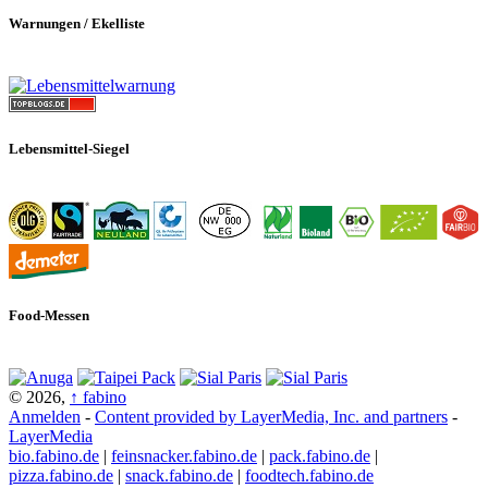
Warnungen / Ekelliste
Lebensmittel-Siegel
Food-Messen
© 2026,
↑
fabino
Anmelden
-
Content provided by LayerMedia, Inc. and partners
-
LayerMedia
bio.fabino.de
|
feinsnacker.fabino.de
|
pack.fabino.de
|
pizza.fabino.de
|
snack.fabino.de
|
foodtech.fabino.de