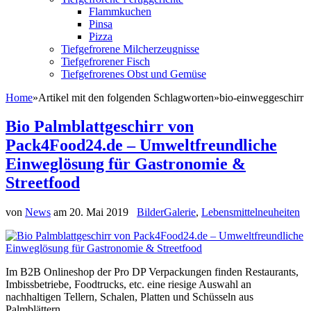
Flammkuchen
Pinsa
Pizza
Tiefgefrorene Milcherzeugnisse
Tiefgefrorener Fisch
Tiefgefrorenes Obst und Gemüse
Home
»
Artikel mit den folgenden Schlagworten
»
bio-einweggeschirr
Bio Palmblattgeschirr von
Pack4Food24.de – Umweltfreundliche
Einweglösung für Gastronomie &
Streetfood
von
News
am
20. Mai 2019
BilderGalerie
,
Lebensmittelneuheiten
Im B2B Onlineshop der Pro DP Verpackungen finden Restaurants,
Imbissbetriebe, Foodtrucks, etc. eine riesige Auswahl an
nachhaltigen Tellern, Schalen, Platten und Schüsseln aus
Palmblättern