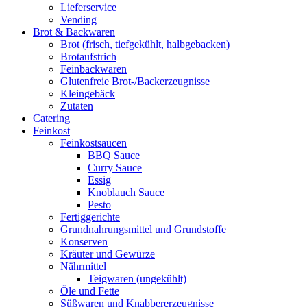
Lieferservice
Vending
Brot & Backwaren
Brot (frisch, tiefgekühlt, halbgebacken)
Brotaufstrich
Feinbackwaren
Glutenfreie Brot-/Backerzeugnisse
Kleingebäck
Zutaten
Catering
Feinkost
Feinkostsaucen
BBQ Sauce
Curry Sauce
Essig
Knoblauch Sauce
Pesto
Fertiggerichte
Grundnahrungsmittel und Grundstoffe
Konserven
Kräuter und Gewürze
Nährmittel
Teigwaren (ungekühlt)
Öle und Fette
Süßwaren und Knabbererzeugnisse