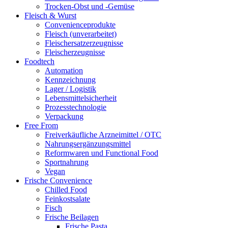
Trocken-Obst und -Gemüse
Fleisch & Wurst
Convenienceprodukte
Fleisch (unverarbeitet)
Fleischersatzerzeugnisse
Fleischerzeugnisse
Foodtech
Automation
Kennzeichnung
Lager / Logistik
Lebensmittelsicherheit
Prozesstechnologie
Verpackung
Free From
Freiverkäufliche Arzneimittel / OTC
Nahrungsergänzungsmittel
Reformwaren und Functional Food
Sportnahrung
Vegan
Frische Convenience
Chilled Food
Feinkostsalate
Fisch
Frische Beilagen
Frische Pasta