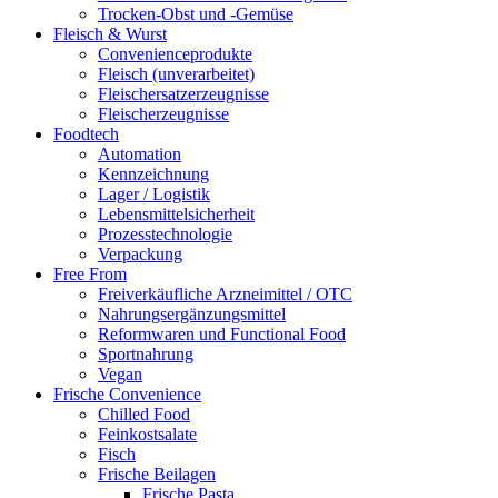
Trocken-Obst und -Gemüse
Fleisch & Wurst
Convenienceprodukte
Fleisch (unverarbeitet)
Fleischersatzerzeugnisse
Fleischerzeugnisse
Foodtech
Automation
Kennzeichnung
Lager / Logistik
Lebensmittelsicherheit
Prozesstechnologie
Verpackung
Free From
Freiverkäufliche Arzneimittel / OTC
Nahrungsergänzungsmittel
Reformwaren und Functional Food
Sportnahrung
Vegan
Frische Convenience
Chilled Food
Feinkostsalate
Fisch
Frische Beilagen
Frische Pasta