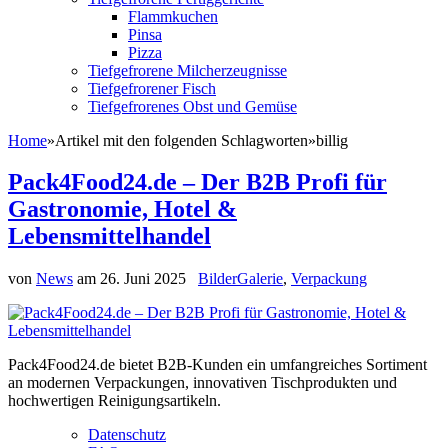
Flammkuchen
Pinsa
Pizza
Tiefgefrorene Milcherzeugnisse
Tiefgefrorener Fisch
Tiefgefrorenes Obst und Gemüse
Home
»
Artikel mit den folgenden Schlagworten
»
billig
Pack4Food24.de – Der B2B Profi für
Gastronomie, Hotel &
Lebensmittelhandel
von
News
am
26. Juni 2025
BilderGalerie
,
Verpackung
Pack4Food24.de bietet B2B-Kunden ein umfangreiches Sortiment
an modernen Verpackungen, innovativen Tischprodukten und
hochwertigen Reinigungsartikeln.
Datenschutz