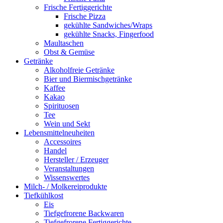
Frische Fertiggerichte
Frische Pizza
gekühlte Sandwiches/Wraps
gekühlte Snacks, Fingerfood
Maultaschen
Obst & Gemüse
Getränke
Alkoholfreie Getränke
Bier und Biermischgetränke
Kaffee
Kakao
Spirituosen
Tee
Wein und Sekt
Lebensmittelneuheiten
Accessoires
Handel
Hersteller / Erzeuger
Veranstaltungen
Wissenswertes
Milch- / Molkereiprodukte
Tiefkühlkost
Eis
Tiefgefrorene Backwaren
Tiefgefrorene Fertiggerichte