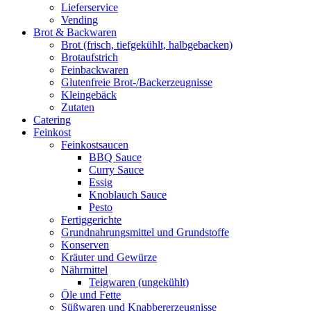
Lieferservice
Vending
Brot & Backwaren
Brot (frisch, tiefgekühlt, halbgebacken)
Brotaufstrich
Feinbackwaren
Glutenfreie Brot-/Backerzeugnisse
Kleingebäck
Zutaten
Catering
Feinkost
Feinkostsaucen
BBQ Sauce
Curry Sauce
Essig
Knoblauch Sauce
Pesto
Fertiggerichte
Grundnahrungsmittel und Grundstoffe
Konserven
Kräuter und Gewürze
Nährmittel
Teigwaren (ungekühlt)
Öle und Fette
Süßwaren und Knabbererzeugnisse