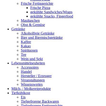
Frische Fertiggerichte
Frische Pizza
gekühlte Sandwiches/Wraps
gekühlte Snacks, Fingerfood
Maultaschen
Obst & Gemüse
Getränke
Alkoholfreie Getränke
Bier und Biermischgetränke
Kaffee
Kakao
Spirituosen
Tee
Wein und Sekt
Lebensmittelneuheiten
Accessoires
Handel
Hersteller / Erzeuger
Veranstaltungen
Wissenswertes
Milch- / Molkereiprodukte
Tiefkühlkost
Eis
Tiefgefrorene Backwaren
Tiefgefrorene Fertiggerichte