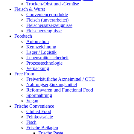
Trocken-Obst und -Gemüse
Fleisch & Wurst
Convenienceprodukte
Fleisch (unverarbeitet)
Fleischersatzerzeugnisse
Fleischerzeugnisse
Foodtech
Automation
Kennzeichnung
Lager / Logistik
Lebensmittelsicherheit
Prozesstechnologie
Verpackung
Free From
Freiverkäufliche Arzneimittel / OTC
Nahrungsergänzungsmittel
Reformwaren und Functional Food
Sportnahrung
Vegan
Frische Convenience
Chilled Food
Feinkostsalate
Fisch
Frische Beilagen
Frische Pasta