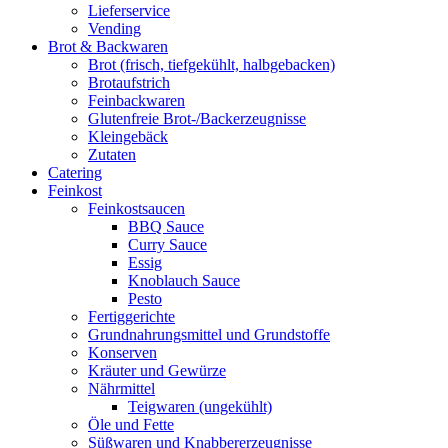
Lieferservice
Vending
Brot & Backwaren
Brot (frisch, tiefgekühlt, halbgebacken)
Brotaufstrich
Feinbackwaren
Glutenfreie Brot-/Backerzeugnisse
Kleingebäck
Zutaten
Catering
Feinkost
Feinkostsaucen
BBQ Sauce
Curry Sauce
Essig
Knoblauch Sauce
Pesto
Fertiggerichte
Grundnahrungsmittel und Grundstoffe
Konserven
Kräuter und Gewürze
Nährmittel
Teigwaren (ungekühlt)
Öle und Fette
Süßwaren und Knabbererzeugnisse