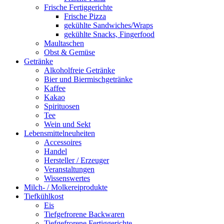
Frische Fertiggerichte
Frische Pizza
gekühlte Sandwiches/Wraps
gekühlte Snacks, Fingerfood
Maultaschen
Obst & Gemüse
Getränke
Alkoholfreie Getränke
Bier und Biermischgetränke
Kaffee
Kakao
Spirituosen
Tee
Wein und Sekt
Lebensmittelneuheiten
Accessoires
Handel
Hersteller / Erzeuger
Veranstaltungen
Wissenswertes
Milch- / Molkereiprodukte
Tiefkühlkost
Eis
Tiefgefrorene Backwaren
Tiefgefrorene Fertiggerichte