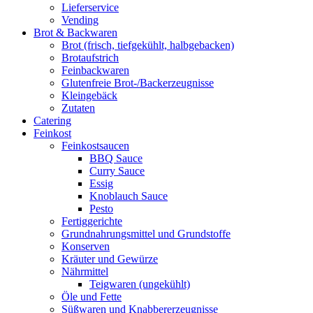
Lieferservice
Vending
Brot & Backwaren
Brot (frisch, tiefgekühlt, halbgebacken)
Brotaufstrich
Feinbackwaren
Glutenfreie Brot-/Backerzeugnisse
Kleingebäck
Zutaten
Catering
Feinkost
Feinkostsaucen
BBQ Sauce
Curry Sauce
Essig
Knoblauch Sauce
Pesto
Fertiggerichte
Grundnahrungsmittel und Grundstoffe
Konserven
Kräuter und Gewürze
Nährmittel
Teigwaren (ungekühlt)
Öle und Fette
Süßwaren und Knabbererzeugnisse