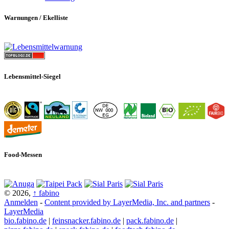
Warnungen / Ekelliste
Lebensmittel-Siegel
Food-Messen
© 2026,
↑
fabino
Anmelden
-
Content provided by LayerMedia, Inc. and partners
-
LayerMedia
bio.fabino.de
|
feinsnacker.fabino.de
|
pack.fabino.de
|