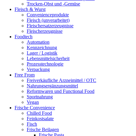
Trocken-Obst und -Gemüse
Fleisch & Wurst
Convenienceprodukte
Fleisch (unverarbeitet)
Fleischersatzerzeugnisse
Fleischerzeugnisse
Foodtech
Automation
Kennzeichnung
Lager / Logistik
Lebensmittelsicherheit
Prozesstechnologie
Verpackung
Free From
Freiverkäufliche Arzneimittel / OTC
Nahrungsergänzungsmittel
Reformwaren und Functional Food
Sportnahrung
Vegan
Frische Convenience
Chilled Food
Feinkostsalate
Fisch
Frische Beilagen
Frische Pasta