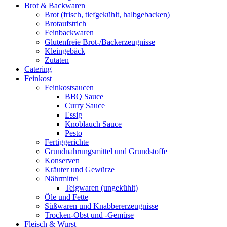
Brot & Backwaren
Brot (frisch, tiefgekühlt, halbgebacken)
Brotaufstrich
Feinbackwaren
Glutenfreie Brot-/Backerzeugnisse
Kleingebäck
Zutaten
Catering
Feinkost
Feinkostsaucen
BBQ Sauce
Curry Sauce
Essig
Knoblauch Sauce
Pesto
Fertiggerichte
Grundnahrungsmittel und Grundstoffe
Konserven
Kräuter und Gewürze
Nährmittel
Teigwaren (ungekühlt)
Öle und Fette
Süßwaren und Knabbererzeugnisse
Trocken-Obst und -Gemüse
Fleisch & Wurst