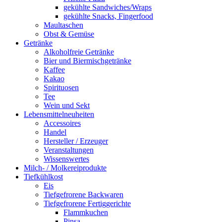
gekühlte Sandwiches/Wraps
gekühlte Snacks, Fingerfood
Maultaschen
Obst & Gemüse
Getränke
Alkoholfreie Getränke
Bier und Biermischgetränke
Kaffee
Kakao
Spirituosen
Tee
Wein und Sekt
Lebensmittelneuheiten
Accessoires
Handel
Hersteller / Erzeuger
Veranstaltungen
Wissenswertes
Milch- / Molkereiprodukte
Tiefkühlkost
Eis
Tiefgefrorene Backwaren
Tiefgefrorene Fertiggerichte
Flammkuchen
Pinsa