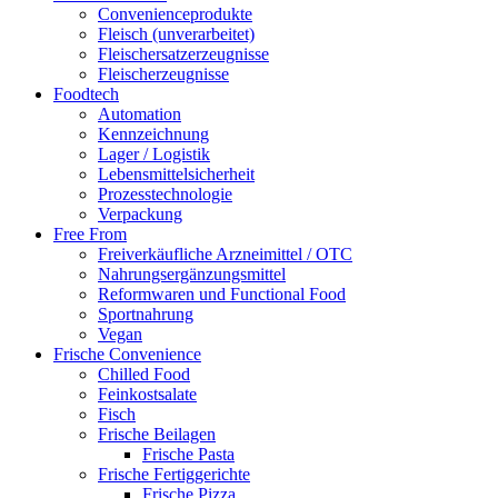
Convenienceprodukte
Fleisch (unverarbeitet)
Fleischersatzerzeugnisse
Fleischerzeugnisse
Foodtech
Automation
Kennzeichnung
Lager / Logistik
Lebensmittelsicherheit
Prozesstechnologie
Verpackung
Free From
Freiverkäufliche Arzneimittel / OTC
Nahrungsergänzungsmittel
Reformwaren und Functional Food
Sportnahrung
Vegan
Frische Convenience
Chilled Food
Feinkostsalate
Fisch
Frische Beilagen
Frische Pasta
Frische Fertiggerichte
Frische Pizza