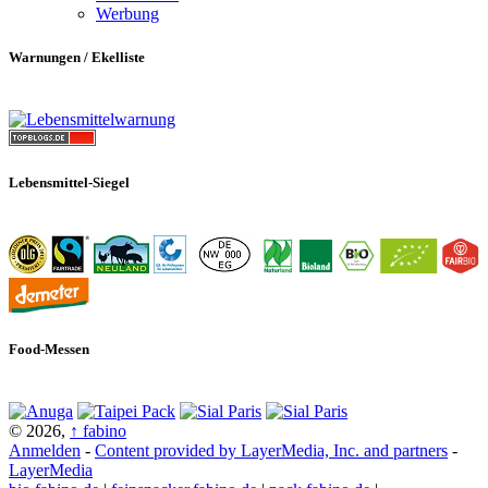
Werbung
Warnungen / Ekelliste
Lebensmittel-Siegel
Food-Messen
© 2026,
↑
fabino
Anmelden
-
Content provided by LayerMedia, Inc. and partners
-
LayerMedia