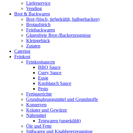
Lieferservice
Vending
Brot & Backwaren
Brot (frisch, tiefgekühlt, halbgebacken)
Brotaufstrich
Feinbackwaren
Glutenfreie Brot-/Backerzeugnisse
Kleingebäck
Zutaten
Catering
Feinkost
Feinkostsaucen
BBQ Sauce
Curry Sauce
Essig
Knoblauch Sauce
Pesto
Fertiggerichte
Grundnahrungsmittel und Grundstoffe
Konserven
Kräuter und Gewürze
Nährmittel
Teigwaren (ungekühlt)
Öle und Fette
Süßwaren und Knabbererzeugnisse