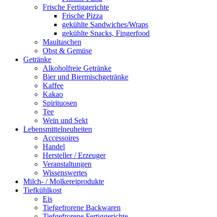
Frische Fertiggerichte
Frische Pizza
gekühlte Sandwiches/Wraps
gekühlte Snacks, Fingerfood
Maultaschen
Obst & Gemüse
Getränke
Alkoholfreie Getränke
Bier und Biermischgetränke
Kaffee
Kakao
Spirituosen
Tee
Wein und Sekt
Lebensmittelneuheiten
Accessoires
Handel
Hersteller / Erzeuger
Veranstaltungen
Wissenswertes
Milch- / Molkereiprodukte
Tiefkühlkost
Eis
Tiefgefrorene Backwaren
Tiefgefrorene Fertiggerichte