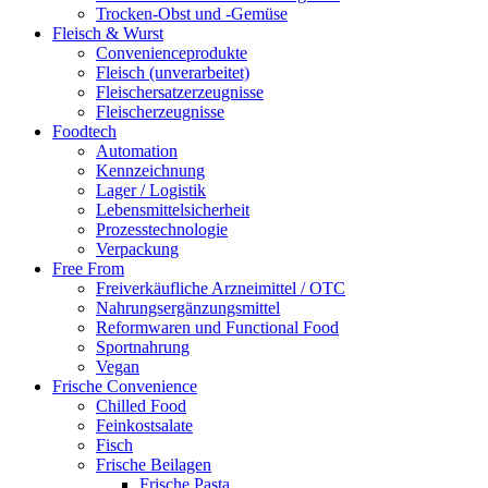
Trocken-Obst und -Gemüse
Fleisch & Wurst
Convenienceprodukte
Fleisch (unverarbeitet)
Fleischersatzerzeugnisse
Fleischerzeugnisse
Foodtech
Automation
Kennzeichnung
Lager / Logistik
Lebensmittelsicherheit
Prozesstechnologie
Verpackung
Free From
Freiverkäufliche Arzneimittel / OTC
Nahrungsergänzungsmittel
Reformwaren und Functional Food
Sportnahrung
Vegan
Frische Convenience
Chilled Food
Feinkostsalate
Fisch
Frische Beilagen
Frische Pasta