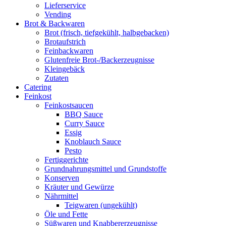
Lieferservice
Vending
Brot & Backwaren
Brot (frisch, tiefgekühlt, halbgebacken)
Brotaufstrich
Feinbackwaren
Glutenfreie Brot-/Backerzeugnisse
Kleingebäck
Zutaten
Catering
Feinkost
Feinkostsaucen
BBQ Sauce
Curry Sauce
Essig
Knoblauch Sauce
Pesto
Fertiggerichte
Grundnahrungsmittel und Grundstoffe
Konserven
Kräuter und Gewürze
Nährmittel
Teigwaren (ungekühlt)
Öle und Fette
Süßwaren und Knabbererzeugnisse