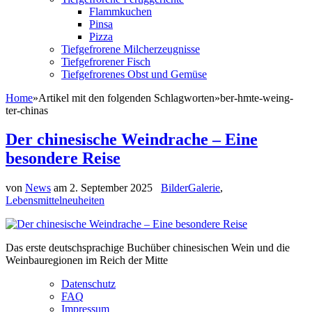
Flammkuchen
Pinsa
Pizza
Tiefgefrorene Milcherzeugnisse
Tiefgefrorener Fisch
Tiefgefrorenes Obst und Gemüse
Home
»
Artikel mit den folgenden Schlagworten
»
ber-hmte-weing-
ter-chinas
Der chinesische Weindrache – Eine
besondere Reise
von
News
am
2. September 2025
BilderGalerie
,
Lebensmittelneuheiten
Das erste deutschsprachige Buchüber chinesischen Wein und die
Weinbauregionen im Reich der Mitte
Datenschutz
FAQ
Impressum