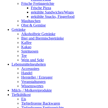
Frische Fertiggerichte
Frische Pizza
gekühlte Sandwiches/Wraps
gekühlte Snacks, Fingerfood
Maultaschen
Obst & Gemüse
Getränke
Alkoholfreie Getränke
Bier und Biermischgetränke
Kaffee
Kakao
Spirituosen
Tee
Wein und Sekt
Lebensmittelneuheiten
Accessoires
Handel
Hersteller / Erzeuger
Veranstaltungen
Wissenswertes
Milch- / Molkereiprodukte
Tiefkühlkost
Eis
Tiefgefrorene Backwaren
Tiefgefrorene Fertiggerichte