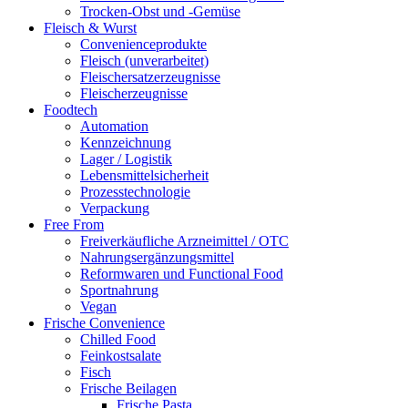
Trocken-Obst und -Gemüse
Fleisch & Wurst
Convenienceprodukte
Fleisch (unverarbeitet)
Fleischersatzerzeugnisse
Fleischerzeugnisse
Foodtech
Automation
Kennzeichnung
Lager / Logistik
Lebensmittelsicherheit
Prozesstechnologie
Verpackung
Free From
Freiverkäufliche Arzneimittel / OTC
Nahrungsergänzungsmittel
Reformwaren und Functional Food
Sportnahrung
Vegan
Frische Convenience
Chilled Food
Feinkostsalate
Fisch
Frische Beilagen
Frische Pasta