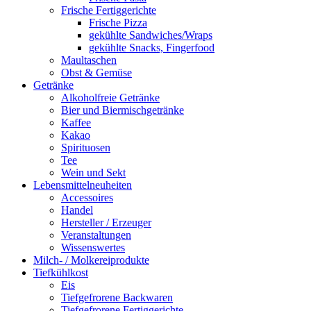
Frische Fertiggerichte
Frische Pizza
gekühlte Sandwiches/Wraps
gekühlte Snacks, Fingerfood
Maultaschen
Obst & Gemüse
Getränke
Alkoholfreie Getränke
Bier und Biermischgetränke
Kaffee
Kakao
Spirituosen
Tee
Wein und Sekt
Lebensmittelneuheiten
Accessoires
Handel
Hersteller / Erzeuger
Veranstaltungen
Wissenswertes
Milch- / Molkereiprodukte
Tiefkühlkost
Eis
Tiefgefrorene Backwaren
Tiefgefrorene Fertiggerichte