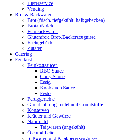
Lieferservice
Vending
Brot & Backwaren
Brot (frisch, tiefgekühlt, halbgebacken)
Brotaufstrich
Feinbackwaren
Glutenfreie Brot-/Backerzeugnisse
Kleingebäck
Zutaten
Catering
Feinkost
Feinkostsaucen
BBQ Sauce
Curry Sauce
Essig
Knoblauch Sauce
Pesto
Fertiggerichte
Grundnahrungsmittel und Grundstoffe
Konserven
Kräuter und Gewürze
Nährmittel
Teigwaren (ungekühlt)
Öle und Fette
Süßwaren und Knabbererzeugnisse