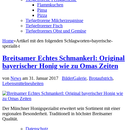
Flammkuchen
Pinsa
Pizza
Tiefgefrorene Milcherzeugnisse
Tiefgefrorener Fisch
Tiefgefrorenes Obst und Gemüse
Home
»
Artikel mit den folgenden Schlagworten
»
bayerische-
spezialit-t
Breitsamer Echtes Schmankerl: Original
bayerischer Honig wie zu Omas Zeiten
von
News
am
31. Januar 2017
BilderGalerie
,
Brotaufstrich
,
Lebensmittelneuheiten
Der Münchner Honigspezialist erweitert sein Sortiment mit einer
regionalen Besonderheit. Traditionell in höchster Breitsamer
Qualität.
Datenschutz