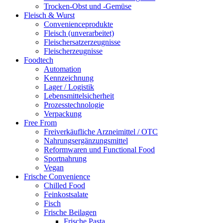
Trocken-Obst und -Gemüse
Fleisch & Wurst
Convenienceprodukte
Fleisch (unverarbeitet)
Fleischersatzerzeugnisse
Fleischerzeugnisse
Foodtech
Automation
Kennzeichnung
Lager / Logistik
Lebensmittelsicherheit
Prozesstechnologie
Verpackung
Free From
Freiverkäufliche Arzneimittel / OTC
Nahrungsergänzungsmittel
Reformwaren und Functional Food
Sportnahrung
Vegan
Frische Convenience
Chilled Food
Feinkostsalate
Fisch
Frische Beilagen
Frische Pasta