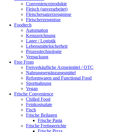
Convenienceprodukte
Fleisch (unverarbeitet)
Fleischersatzerzeugnisse
Fleischerzeugnisse
Foodtech
Automation
Kennzeichnung
Lager / Logistik
Lebensmittelsicherheit
Prozesstechnologie
Verpackung
Free From
Freiverkäufliche Arzneimittel / OTC
Nahrungsergänzungsmittel
Reformwaren und Functional Food
Sportnahrung
Vegan
Frische Convenience
Chilled Food
Feinkostsalate
Fisch
Frische Beilagen
Frische Pasta
Frische Fertiggerichte
Frische Pizza