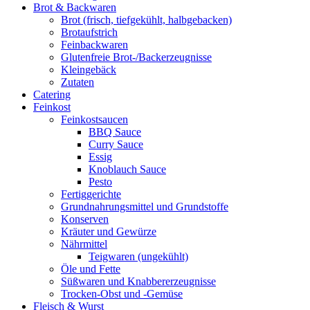
Brot & Backwaren
Brot (frisch, tiefgekühlt, halbgebacken)
Brotaufstrich
Feinbackwaren
Glutenfreie Brot-/Backerzeugnisse
Kleingebäck
Zutaten
Catering
Feinkost
Feinkostsaucen
BBQ Sauce
Curry Sauce
Essig
Knoblauch Sauce
Pesto
Fertiggerichte
Grundnahrungsmittel und Grundstoffe
Konserven
Kräuter und Gewürze
Nährmittel
Teigwaren (ungekühlt)
Öle und Fette
Süßwaren und Knabbererzeugnisse
Trocken-Obst und -Gemüse
Fleisch & Wurst