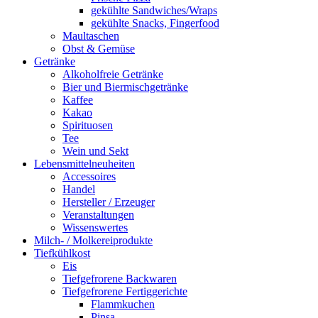
gekühlte Sandwiches/Wraps
gekühlte Snacks, Fingerfood
Maultaschen
Obst & Gemüse
Getränke
Alkoholfreie Getränke
Bier und Biermischgetränke
Kaffee
Kakao
Spirituosen
Tee
Wein und Sekt
Lebensmittelneuheiten
Accessoires
Handel
Hersteller / Erzeuger
Veranstaltungen
Wissenswertes
Milch- / Molkereiprodukte
Tiefkühlkost
Eis
Tiefgefrorene Backwaren
Tiefgefrorene Fertiggerichte
Flammkuchen
Pinsa