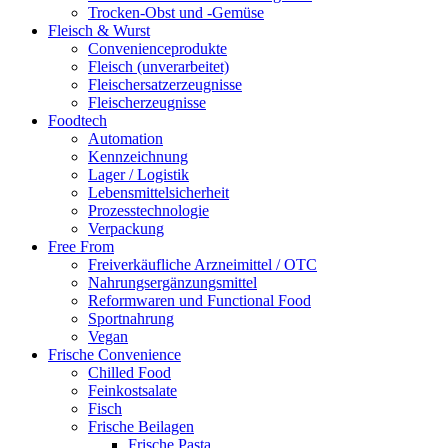
Trocken-Obst und -Gemüse
Fleisch & Wurst
Convenienceprodukte
Fleisch (unverarbeitet)
Fleischersatzerzeugnisse
Fleischerzeugnisse
Foodtech
Automation
Kennzeichnung
Lager / Logistik
Lebensmittelsicherheit
Prozesstechnologie
Verpackung
Free From
Freiverkäufliche Arzneimittel / OTC
Nahrungsergänzungsmittel
Reformwaren und Functional Food
Sportnahrung
Vegan
Frische Convenience
Chilled Food
Feinkostsalate
Fisch
Frische Beilagen
Frische Pasta