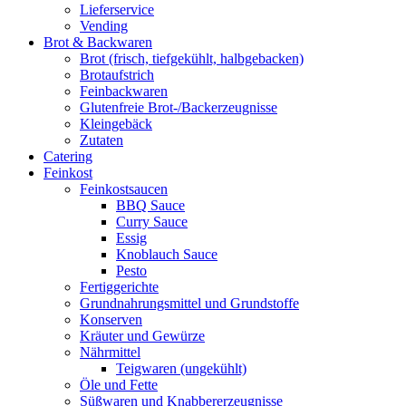
Lieferservice
Vending
Brot & Backwaren
Brot (frisch, tiefgekühlt, halbgebacken)
Brotaufstrich
Feinbackwaren
Glutenfreie Brot-/Backerzeugnisse
Kleingebäck
Zutaten
Catering
Feinkost
Feinkostsaucen
BBQ Sauce
Curry Sauce
Essig
Knoblauch Sauce
Pesto
Fertiggerichte
Grundnahrungsmittel und Grundstoffe
Konserven
Kräuter und Gewürze
Nährmittel
Teigwaren (ungekühlt)
Öle und Fette
Süßwaren und Knabbererzeugnisse