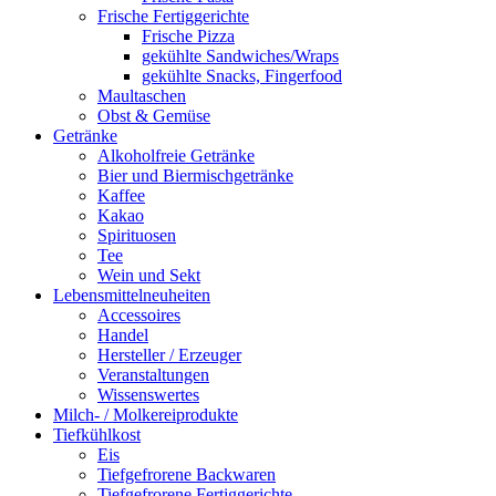
Frische Fertiggerichte
Frische Pizza
gekühlte Sandwiches/Wraps
gekühlte Snacks, Fingerfood
Maultaschen
Obst & Gemüse
Getränke
Alkoholfreie Getränke
Bier und Biermischgetränke
Kaffee
Kakao
Spirituosen
Tee
Wein und Sekt
Lebensmittelneuheiten
Accessoires
Handel
Hersteller / Erzeuger
Veranstaltungen
Wissenswertes
Milch- / Molkereiprodukte
Tiefkühlkost
Eis
Tiefgefrorene Backwaren
Tiefgefrorene Fertiggerichte