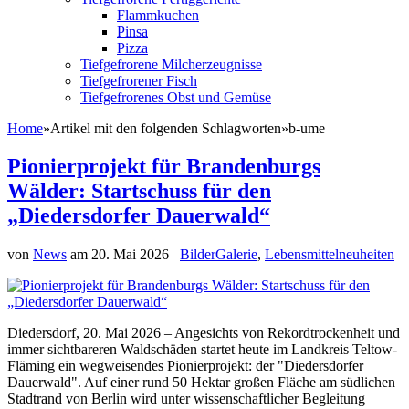
Flammkuchen
Pinsa
Pizza
Tiefgefrorene Milcherzeugnisse
Tiefgefrorener Fisch
Tiefgefrorenes Obst und Gemüse
Home
»
Artikel mit den folgenden Schlagworten
»
b-ume
Pionierprojekt für Brandenburgs
Wälder: Startschuss für den
„Diedersdorfer Dauerwald“
von
News
am
20. Mai 2026
BilderGalerie
,
Lebensmittelneuheiten
Diedersdorf, 20. Mai 2026 – Angesichts von Rekordtrockenheit und
immer sichtbareren Waldschäden startet heute im Landkreis Teltow-
Fläming ein wegweisendes Pionierprojekt: der "Diedersdorfer
Dauerwald". Auf einer rund 50 Hektar großen Fläche am südlichen
Stadtrand von Berlin wird unter wissenschaftlicher Begleitung