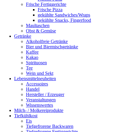
Frische Fertiggerichte
Frische Pizza
gekühlte Sandwiches/Wraps
gekühlte Snacks, Fingerfood
Maultaschen
Obst & Gemüse
Getränke
Alkoholfreie Getränke
Bier und Biermischgetränke
Kaffee
Kakao
Spirituosen
Tee
Wein und Sekt
Lebensmittelneuheiten
Accessoires
Handel
Hersteller / Erzeuger
Veranstaltungen
Wissenswertes
Milch- / Molkereiprodukte
Tiefkühlkost
Eis
Tiefgefrorene Backwaren
Tiefgefrorene Fertiggerichte