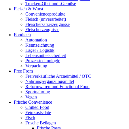
Trocken-Obst und -Gemüse
Fleisch & Wurst
Convenienceprodukte
Fleisch (unverarbeitet)
Fleischersatzerzeugnisse
Fleischerzeugnisse
Foodtech
Automation
Kennzeichnung
Lager / Logistik
Lebensmittelsicherheit
Prozesstechnologie
Verpackung
Free From
Freiverkäufliche Arzneimittel / OTC
Nahrungsergänzungsmittel
Reformwaren und Functional Food
Sportnahrung
Vegan
Frische Convenience
Chilled Food
Feinkostsalate
Fisch
Frische Beilagen
Frische Pasta