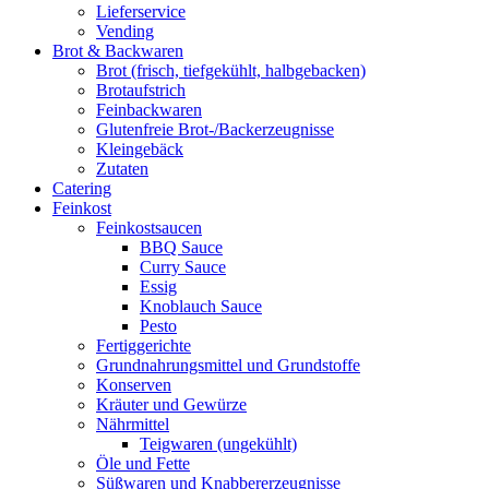
Lieferservice
Vending
Brot & Backwaren
Brot (frisch, tiefgekühlt, halbgebacken)
Brotaufstrich
Feinbackwaren
Glutenfreie Brot-/Backerzeugnisse
Kleingebäck
Zutaten
Catering
Feinkost
Feinkostsaucen
BBQ Sauce
Curry Sauce
Essig
Knoblauch Sauce
Pesto
Fertiggerichte
Grundnahrungsmittel und Grundstoffe
Konserven
Kräuter und Gewürze
Nährmittel
Teigwaren (ungekühlt)
Öle und Fette
Süßwaren und Knabbererzeugnisse