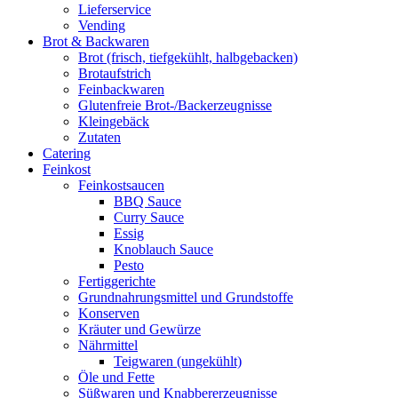
Lieferservice
Vending
Brot & Backwaren
Brot (frisch, tiefgekühlt, halbgebacken)
Brotaufstrich
Feinbackwaren
Glutenfreie Brot-/Backerzeugnisse
Kleingebäck
Zutaten
Catering
Feinkost
Feinkostsaucen
BBQ Sauce
Curry Sauce
Essig
Knoblauch Sauce
Pesto
Fertiggerichte
Grundnahrungsmittel und Grundstoffe
Konserven
Kräuter und Gewürze
Nährmittel
Teigwaren (ungekühlt)
Öle und Fette
Süßwaren und Knabbererzeugnisse