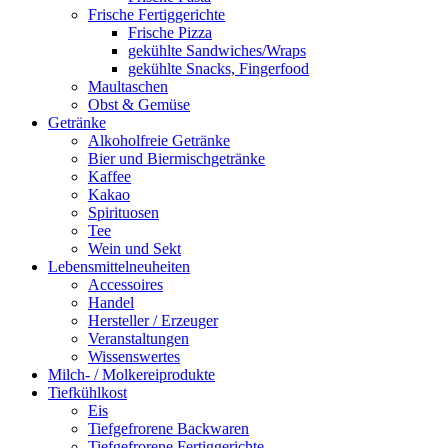
Frische Fertiggerichte
Frische Pizza
gekühlte Sandwiches/Wraps
gekühlte Snacks, Fingerfood
Maultaschen
Obst & Gemüse
Getränke
Alkoholfreie Getränke
Bier und Biermischgetränke
Kaffee
Kakao
Spirituosen
Tee
Wein und Sekt
Lebensmittelneuheiten
Accessoires
Handel
Hersteller / Erzeuger
Veranstaltungen
Wissenswertes
Milch- / Molkereiprodukte
Tiefkühlkost
Eis
Tiefgefrorene Backwaren
Tiefgefrorene Fertiggerichte