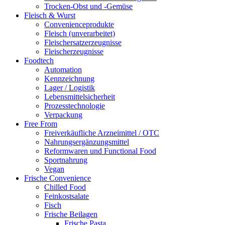
Trocken-Obst und -Gemüse
Fleisch & Wurst
Convenienceprodukte
Fleisch (unverarbeitet)
Fleischersatzerzeugnisse
Fleischerzeugnisse
Foodtech
Automation
Kennzeichnung
Lager / Logistik
Lebensmittelsicherheit
Prozesstechnologie
Verpackung
Free From
Freiverkäufliche Arzneimittel / OTC
Nahrungsergänzungsmittel
Reformwaren und Functional Food
Sportnahrung
Vegan
Frische Convenience
Chilled Food
Feinkostsalate
Fisch
Frische Beilagen
Frische Pasta