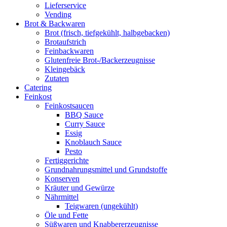
Lieferservice
Vending
Brot & Backwaren
Brot (frisch, tiefgekühlt, halbgebacken)
Brotaufstrich
Feinbackwaren
Glutenfreie Brot-/Backerzeugnisse
Kleingebäck
Zutaten
Catering
Feinkost
Feinkostsaucen
BBQ Sauce
Curry Sauce
Essig
Knoblauch Sauce
Pesto
Fertiggerichte
Grundnahrungsmittel und Grundstoffe
Konserven
Kräuter und Gewürze
Nährmittel
Teigwaren (ungekühlt)
Öle und Fette
Süßwaren und Knabbererzeugnisse