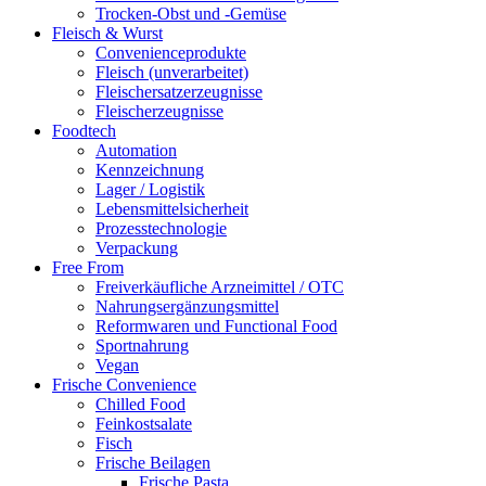
Trocken-Obst und -Gemüse
Fleisch & Wurst
Convenienceprodukte
Fleisch (unverarbeitet)
Fleischersatzerzeugnisse
Fleischerzeugnisse
Foodtech
Automation
Kennzeichnung
Lager / Logistik
Lebensmittelsicherheit
Prozesstechnologie
Verpackung
Free From
Freiverkäufliche Arzneimittel / OTC
Nahrungsergänzungsmittel
Reformwaren und Functional Food
Sportnahrung
Vegan
Frische Convenience
Chilled Food
Feinkostsalate
Fisch
Frische Beilagen
Frische Pasta