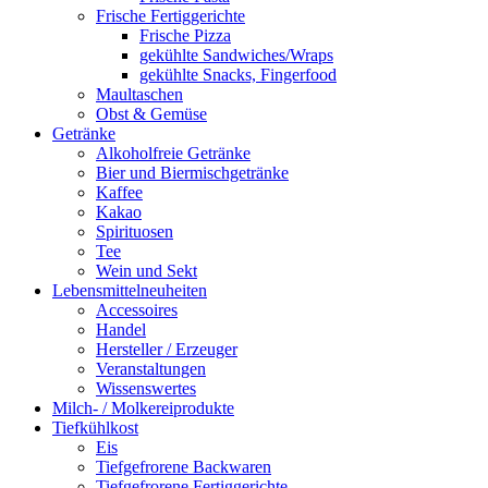
Frische Fertiggerichte
Frische Pizza
gekühlte Sandwiches/Wraps
gekühlte Snacks, Fingerfood
Maultaschen
Obst & Gemüse
Getränke
Alkoholfreie Getränke
Bier und Biermischgetränke
Kaffee
Kakao
Spirituosen
Tee
Wein und Sekt
Lebensmittelneuheiten
Accessoires
Handel
Hersteller / Erzeuger
Veranstaltungen
Wissenswertes
Milch- / Molkereiprodukte
Tiefkühlkost
Eis
Tiefgefrorene Backwaren
Tiefgefrorene Fertiggerichte