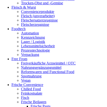
Trocken-Obst und -Gemüse
Fleisch & Wurst
Convenienceprodukte
Fleisch (unverarbeitet)
Fleischersatzerzeugnisse
Fleischerzeugnisse
Foodtech
Automation
Kennzeichnung
Lager / Logistik
Lebensmittelsicherheit
Prozesstechnologie
Verpackung
Free From
Freiverkäufliche Arzneimittel / OTC
Nahrungsergänzungsmittel
Reformwaren und Functional Food
Sportnahrung
Vegan
Frische Convenience
Chilled Food
Feinkostsalate
Fisch
Frische Beilagen
Frische Pasta