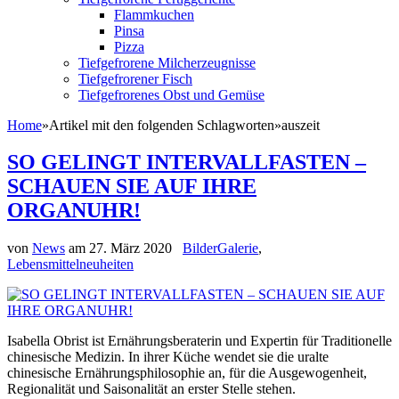
Flammkuchen
Pinsa
Pizza
Tiefgefrorene Milcherzeugnisse
Tiefgefrorener Fisch
Tiefgefrorenes Obst und Gemüse
Home
»
Artikel mit den folgenden Schlagworten
»
auszeit
SO GELINGT INTERVALLFASTEN –
SCHAUEN SIE AUF IHRE
ORGANUHR!
von
News
am
27. März 2020
BilderGalerie
,
Lebensmittelneuheiten
Isabella Obrist ist Ernährungsberaterin und Expertin für Traditionelle
chinesische Medizin. In ihrer Küche wendet sie die uralte
chinesische Ernährungsphilosophie an, für die Ausgewogenheit,
Regionalität und Saisonalität an erster Stelle stehen.