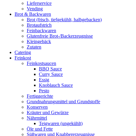
Lieferservice
Vending
Brot & Backwaren
Brot (frisch, tiefgekühlt, halbgebacken)
Brotaufstrich
Feinbackwaren
Glutenfreie Brot-/Backerzeugnisse
Kleingebäck
Zutaten
Catering
Feinkost
Feinkostsaucen
BBQ Sauce
Curry Sauce
Essig
Knoblauch Sauce
Pesto
Fertiggerichte
Grundnahrungsmittel und Grundstoffe
Konserven
Kräuter und Gewürze
Nährmittel
Teigwaren (ungekühlt)
Öle und Fette
Süßwaren und Knabbererzeugnisse