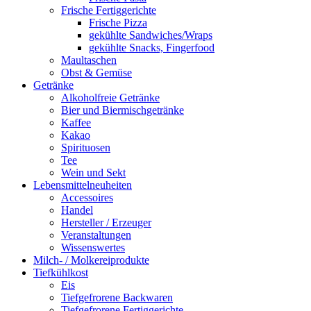
Frische Fertiggerichte
Frische Pizza
gekühlte Sandwiches/Wraps
gekühlte Snacks, Fingerfood
Maultaschen
Obst & Gemüse
Getränke
Alkoholfreie Getränke
Bier und Biermischgetränke
Kaffee
Kakao
Spirituosen
Tee
Wein und Sekt
Lebensmittelneuheiten
Accessoires
Handel
Hersteller / Erzeuger
Veranstaltungen
Wissenswertes
Milch- / Molkereiprodukte
Tiefkühlkost
Eis
Tiefgefrorene Backwaren
Tiefgefrorene Fertiggerichte