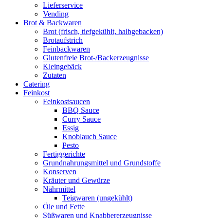
Lieferservice
Vending
Brot & Backwaren
Brot (frisch, tiefgekühlt, halbgebacken)
Brotaufstrich
Feinbackwaren
Glutenfreie Brot-/Backerzeugnisse
Kleingebäck
Zutaten
Catering
Feinkost
Feinkostsaucen
BBQ Sauce
Curry Sauce
Essig
Knoblauch Sauce
Pesto
Fertiggerichte
Grundnahrungsmittel und Grundstoffe
Konserven
Kräuter und Gewürze
Nährmittel
Teigwaren (ungekühlt)
Öle und Fette
Süßwaren und Knabbererzeugnisse