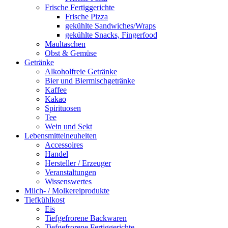
Frische Fertiggerichte
Frische Pizza
gekühlte Sandwiches/Wraps
gekühlte Snacks, Fingerfood
Maultaschen
Obst & Gemüse
Getränke
Alkoholfreie Getränke
Bier und Biermischgetränke
Kaffee
Kakao
Spirituosen
Tee
Wein und Sekt
Lebensmittelneuheiten
Accessoires
Handel
Hersteller / Erzeuger
Veranstaltungen
Wissenswertes
Milch- / Molkereiprodukte
Tiefkühlkost
Eis
Tiefgefrorene Backwaren
Tiefgefrorene Fertiggerichte