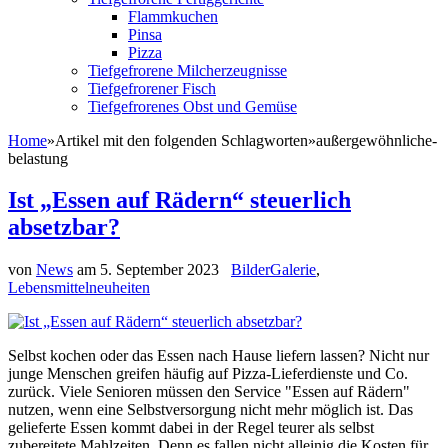
Flammkuchen
Pinsa
Pizza
Tiefgefrorene Milcherzeugnisse
Tiefgefrorener Fisch
Tiefgefrorenes Obst und Gemüse
Home
»
Artikel mit den folgenden Schlagworten
»
außergewöhnliche-
belastung
Ist „Essen auf Rädern“ steuerlich
absetzbar?
von
News
am
5. September 2023
BilderGalerie
,
Lebensmittelneuheiten
Selbst kochen oder das Essen nach Hause liefern lassen? Nicht nur
junge Menschen greifen häufig auf Pizza-Lieferdienste und Co.
zurück. Viele Senioren müssen den Service "Essen auf Rädern"
nutzen, wenn eine Selbstversorgung nicht mehr möglich ist. Das
gelieferte Essen kommt dabei in der Regel teurer als selbst
zubereitete Mahlzeiten. Denn es fallen nicht alleinig die Kosten für