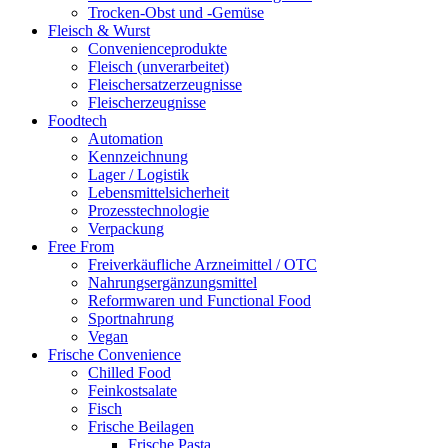
Trocken-Obst und -Gemüse
Fleisch & Wurst
Convenienceprodukte
Fleisch (unverarbeitet)
Fleischersatzerzeugnisse
Fleischerzeugnisse
Foodtech
Automation
Kennzeichnung
Lager / Logistik
Lebensmittelsicherheit
Prozesstechnologie
Verpackung
Free From
Freiverkäufliche Arzneimittel / OTC
Nahrungsergänzungsmittel
Reformwaren und Functional Food
Sportnahrung
Vegan
Frische Convenience
Chilled Food
Feinkostsalate
Fisch
Frische Beilagen
Frische Pasta