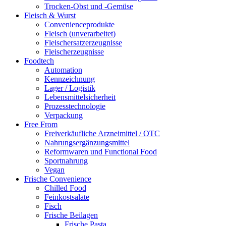
Trocken-Obst und -Gemüse
Fleisch & Wurst
Convenienceprodukte
Fleisch (unverarbeitet)
Fleischersatzerzeugnisse
Fleischerzeugnisse
Foodtech
Automation
Kennzeichnung
Lager / Logistik
Lebensmittelsicherheit
Prozesstechnologie
Verpackung
Free From
Freiverkäufliche Arzneimittel / OTC
Nahrungsergänzungsmittel
Reformwaren und Functional Food
Sportnahrung
Vegan
Frische Convenience
Chilled Food
Feinkostsalate
Fisch
Frische Beilagen
Frische Pasta