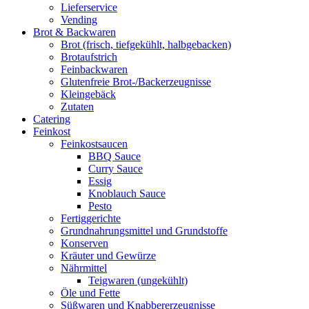
Lieferservice
Vending
Brot & Backwaren
Brot (frisch, tiefgekühlt, halbgebacken)
Brotaufstrich
Feinbackwaren
Glutenfreie Brot-/Backerzeugnisse
Kleingebäck
Zutaten
Catering
Feinkost
Feinkostsaucen
BBQ Sauce
Curry Sauce
Essig
Knoblauch Sauce
Pesto
Fertiggerichte
Grundnahrungsmittel und Grundstoffe
Konserven
Kräuter und Gewürze
Nährmittel
Teigwaren (ungekühlt)
Öle und Fette
Süßwaren und Knabbererzeugnisse