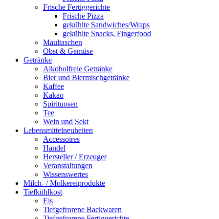
Frische Fertiggerichte
Frische Pizza
gekühlte Sandwiches/Wraps
gekühlte Snacks, Fingerfood
Maultaschen
Obst & Gemüse
Getränke
Alkoholfreie Getränke
Bier und Biermischgetränke
Kaffee
Kakao
Spirituosen
Tee
Wein und Sekt
Lebensmittelneuheiten
Accessoires
Handel
Hersteller / Erzeuger
Veranstaltungen
Wissenswertes
Milch- / Molkereiprodukte
Tiefkühlkost
Eis
Tiefgefrorene Backwaren
Tiefgefrorene Fertiggerichte