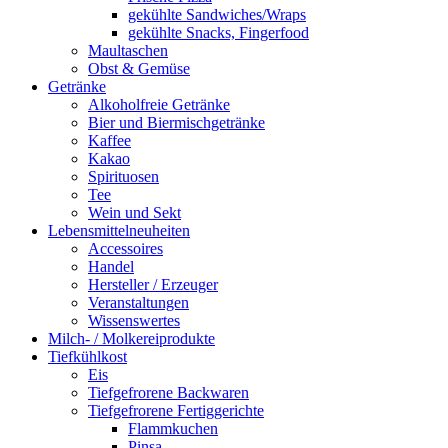
gekühlte Sandwiches/Wraps
gekühlte Snacks, Fingerfood
Maultaschen
Obst & Gemüse
Getränke
Alkoholfreie Getränke
Bier und Biermischgetränke
Kaffee
Kakao
Spirituosen
Tee
Wein und Sekt
Lebensmittelneuheiten
Accessoires
Handel
Hersteller / Erzeuger
Veranstaltungen
Wissenswertes
Milch- / Molkereiprodukte
Tiefkühlkost
Eis
Tiefgefrorene Backwaren
Tiefgefrorene Fertiggerichte
Flammkuchen
Pinsa