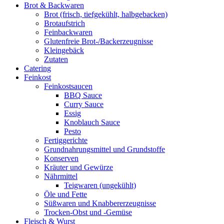
Brot & Backwaren
Brot (frisch, tiefgekühlt, halbgebacken)
Brotaufstrich
Feinbackwaren
Glutenfreie Brot-/Backerzeugnisse
Kleingebäck
Zutaten
Catering
Feinkost
Feinkostsaucen
BBQ Sauce
Curry Sauce
Essig
Knoblauch Sauce
Pesto
Fertiggerichte
Grundnahrungsmittel und Grundstoffe
Konserven
Kräuter und Gewürze
Nährmittel
Teigwaren (ungekühlt)
Öle und Fette
Süßwaren und Knabbererzeugnisse
Trocken-Obst und -Gemüse
Fleisch & Wurst