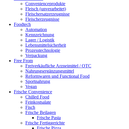
Convenienceprodukte
Fleisch (unverarbeitet)
Fleischersatzerzeugnisse
Fleischerzeugnisse
Foodtech
Automation
Kennzeichnung
Lager / Logistik
Lebensmittelsicherheit
Prozesstechnologie
Verpackung
Free From
Freiverkäufliche Arzneimittel / OTC
Nahrungsergänzungsmittel
Reformwaren und Functional Food
Sportnahrung
Vegan
Frische Convenience
Chilled Food
Feinkostsalate
Fisch
Frische Beilagen
Frische Pasta
Frische Fertiggerichte
Frische Pizza