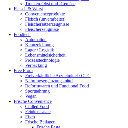
Trocken-Obst und -Gemüse
Fleisch & Wurst
Convenienceprodukte
Fleisch (unverarbeitet)
Fleischersatzerzeugnisse
Fleischerzeugnisse
Foodtech
Automation
Kennzeichnung
Lager / Logistik
Lebensmittelsicherheit
Prozesstechnologie
Verpackung
Free From
Freiverkäufliche Arzneimittel / OTC
Nahrungsergänzungsmittel
Reformwaren und Functional Food
Sportnahrung
Vegan
Frische Convenience
Chilled Food
Feinkostsalate
Fisch
Frische Beilagen
Frische Pasta