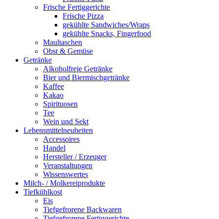
Frische Fertiggerichte
Frische Pizza
gekühlte Sandwiches/Wraps
gekühlte Snacks, Fingerfood
Maultaschen
Obst & Gemüse
Getränke
Alkoholfreie Getränke
Bier und Biermischgetränke
Kaffee
Kakao
Spirituosen
Tee
Wein und Sekt
Lebensmittelneuheiten
Accessoires
Handel
Hersteller / Erzeuger
Veranstaltungen
Wissenswertes
Milch- / Molkereiprodukte
Tiefkühlkost
Eis
Tiefgefrorene Backwaren
Tiefgefrorene Fertiggerichte