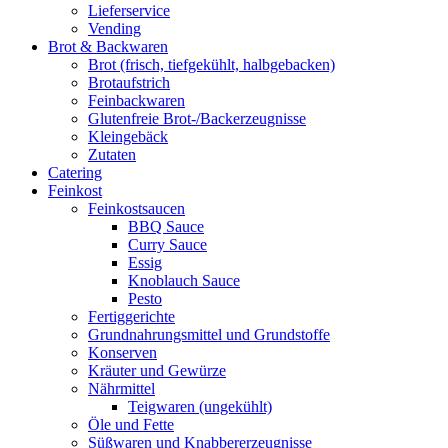
Lieferservice
Vending
Brot & Backwaren
Brot (frisch, tiefgekühlt, halbgebacken)
Brotaufstrich
Feinbackwaren
Glutenfreie Brot-/Backerzeugnisse
Kleingebäck
Zutaten
Catering
Feinkost
Feinkostsaucen
BBQ Sauce
Curry Sauce
Essig
Knoblauch Sauce
Pesto
Fertiggerichte
Grundnahrungsmittel und Grundstoffe
Konserven
Kräuter und Gewürze
Nährmittel
Teigwaren (ungekühlt)
Öle und Fette
Süßwaren und Knabbererzeugnisse