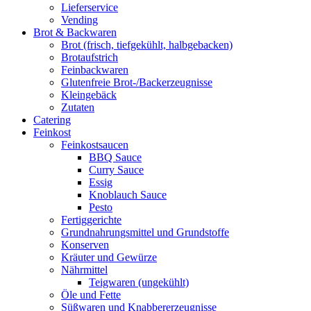
Lieferservice
Vending
Brot & Backwaren
Brot (frisch, tiefgekühlt, halbgebacken)
Brotaufstrich
Feinbackwaren
Glutenfreie Brot-/Backerzeugnisse
Kleingebäck
Zutaten
Catering
Feinkost
Feinkostsaucen
BBQ Sauce
Curry Sauce
Essig
Knoblauch Sauce
Pesto
Fertiggerichte
Grundnahrungsmittel und Grundstoffe
Konserven
Kräuter und Gewürze
Nährmittel
Teigwaren (ungekühlt)
Öle und Fette
Süßwaren und Knabbererzeugnisse