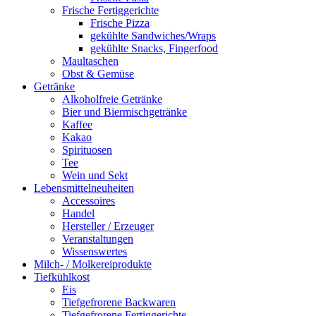
Frische Fertiggerichte
Frische Pizza
gekühlte Sandwiches/Wraps
gekühlte Snacks, Fingerfood
Maultaschen
Obst & Gemüse
Getränke
Alkoholfreie Getränke
Bier und Biermischgetränke
Kaffee
Kakao
Spirituosen
Tee
Wein und Sekt
Lebensmittelneuheiten
Accessoires
Handel
Hersteller / Erzeuger
Veranstaltungen
Wissenswertes
Milch- / Molkereiprodukte
Tiefkühlkost
Eis
Tiefgefrorene Backwaren
Tiefgefrorene Fertiggerichte