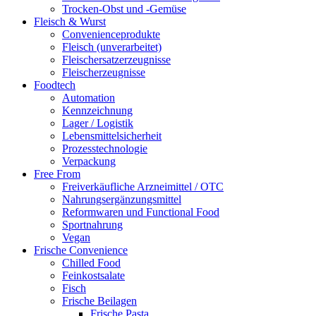
Trocken-Obst und -Gemüse
Fleisch & Wurst
Convenienceprodukte
Fleisch (unverarbeitet)
Fleischersatzerzeugnisse
Fleischerzeugnisse
Foodtech
Automation
Kennzeichnung
Lager / Logistik
Lebensmittelsicherheit
Prozesstechnologie
Verpackung
Free From
Freiverkäufliche Arzneimittel / OTC
Nahrungsergänzungsmittel
Reformwaren und Functional Food
Sportnahrung
Vegan
Frische Convenience
Chilled Food
Feinkostsalate
Fisch
Frische Beilagen
Frische Pasta