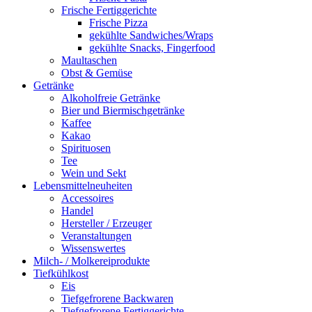
Frische Fertiggerichte
Frische Pizza
gekühlte Sandwiches/Wraps
gekühlte Snacks, Fingerfood
Maultaschen
Obst & Gemüse
Getränke
Alkoholfreie Getränke
Bier und Biermischgetränke
Kaffee
Kakao
Spirituosen
Tee
Wein und Sekt
Lebensmittelneuheiten
Accessoires
Handel
Hersteller / Erzeuger
Veranstaltungen
Wissenswertes
Milch- / Molkereiprodukte
Tiefkühlkost
Eis
Tiefgefrorene Backwaren
Tiefgefrorene Fertiggerichte