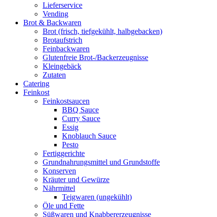
Lieferservice
Vending
Brot & Backwaren
Brot (frisch, tiefgekühlt, halbgebacken)
Brotaufstrich
Feinbackwaren
Glutenfreie Brot-/Backerzeugnisse
Kleingebäck
Zutaten
Catering
Feinkost
Feinkostsaucen
BBQ Sauce
Curry Sauce
Essig
Knoblauch Sauce
Pesto
Fertiggerichte
Grundnahrungsmittel und Grundstoffe
Konserven
Kräuter und Gewürze
Nährmittel
Teigwaren (ungekühlt)
Öle und Fette
Süßwaren und Knabbererzeugnisse