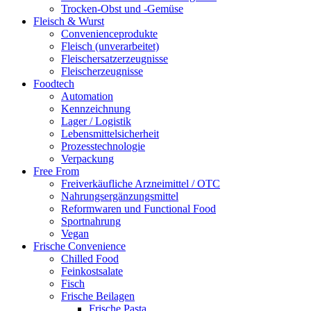
Trocken-Obst und -Gemüse
Fleisch & Wurst
Convenienceprodukte
Fleisch (unverarbeitet)
Fleischersatzerzeugnisse
Fleischerzeugnisse
Foodtech
Automation
Kennzeichnung
Lager / Logistik
Lebensmittelsicherheit
Prozesstechnologie
Verpackung
Free From
Freiverkäufliche Arzneimittel / OTC
Nahrungsergänzungsmittel
Reformwaren und Functional Food
Sportnahrung
Vegan
Frische Convenience
Chilled Food
Feinkostsalate
Fisch
Frische Beilagen
Frische Pasta