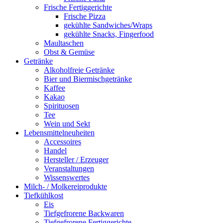
Frische Fertiggerichte
Frische Pizza
gekühlte Sandwiches/Wraps
gekühlte Snacks, Fingerfood
Maultaschen
Obst & Gemüse
Getränke
Alkoholfreie Getränke
Bier und Biermischgetränke
Kaffee
Kakao
Spirituosen
Tee
Wein und Sekt
Lebensmittelneuheiten
Accessoires
Handel
Hersteller / Erzeuger
Veranstaltungen
Wissenswertes
Milch- / Molkereiprodukte
Tiefkühlkost
Eis
Tiefgefrorene Backwaren
Tiefgefrorene Fertiggerichte