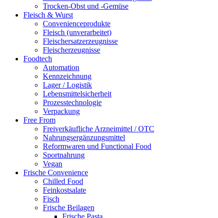
Trocken-Obst und -Gemüse
Fleisch & Wurst
Convenienceprodukte
Fleisch (unverarbeitet)
Fleischersatzerzeugnisse
Fleischerzeugnisse
Foodtech
Automation
Kennzeichnung
Lager / Logistik
Lebensmittelsicherheit
Prozesstechnologie
Verpackung
Free From
Freiverkäufliche Arzneimittel / OTC
Nahrungsergänzungsmittel
Reformwaren und Functional Food
Sportnahrung
Vegan
Frische Convenience
Chilled Food
Feinkostsalate
Fisch
Frische Beilagen
Frische Pasta