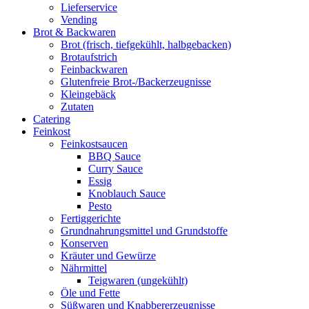
Lieferservice
Vending
Brot & Backwaren
Brot (frisch, tiefgekühlt, halbgebacken)
Brotaufstrich
Feinbackwaren
Glutenfreie Brot-/Backerzeugnisse
Kleingebäck
Zutaten
Catering
Feinkost
Feinkostsaucen
BBQ Sauce
Curry Sauce
Essig
Knoblauch Sauce
Pesto
Fertiggerichte
Grundnahrungsmittel und Grundstoffe
Konserven
Kräuter und Gewürze
Nährmittel
Teigwaren (ungekühlt)
Öle und Fette
Süßwaren und Knabbererzeugnisse