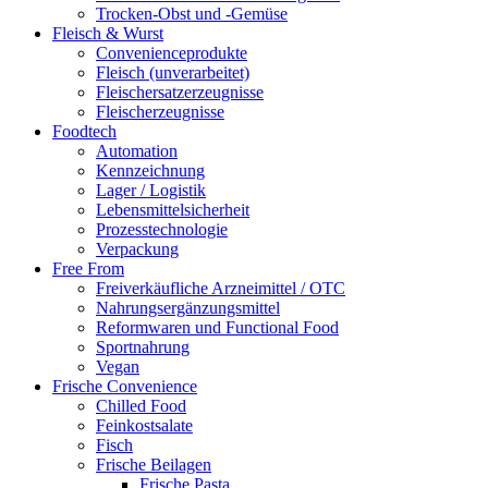
Trocken-Obst und -Gemüse
Fleisch & Wurst
Convenienceprodukte
Fleisch (unverarbeitet)
Fleischersatzerzeugnisse
Fleischerzeugnisse
Foodtech
Automation
Kennzeichnung
Lager / Logistik
Lebensmittelsicherheit
Prozesstechnologie
Verpackung
Free From
Freiverkäufliche Arzneimittel / OTC
Nahrungsergänzungsmittel
Reformwaren und Functional Food
Sportnahrung
Vegan
Frische Convenience
Chilled Food
Feinkostsalate
Fisch
Frische Beilagen
Frische Pasta