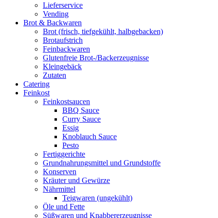
Lieferservice
Vending
Brot & Backwaren
Brot (frisch, tiefgekühlt, halbgebacken)
Brotaufstrich
Feinbackwaren
Glutenfreie Brot-/Backerzeugnisse
Kleingebäck
Zutaten
Catering
Feinkost
Feinkostsaucen
BBQ Sauce
Curry Sauce
Essig
Knoblauch Sauce
Pesto
Fertiggerichte
Grundnahrungsmittel und Grundstoffe
Konserven
Kräuter und Gewürze
Nährmittel
Teigwaren (ungekühlt)
Öle und Fette
Süßwaren und Knabbererzeugnisse