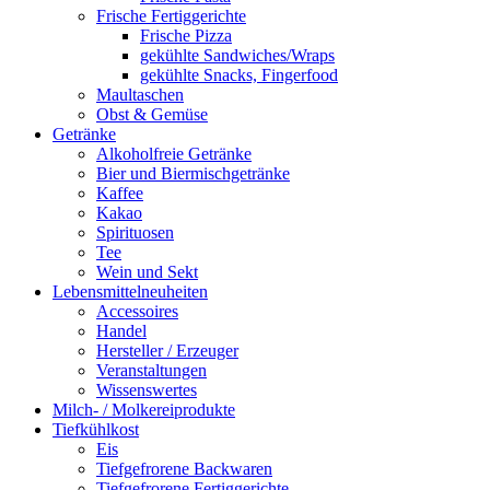
Frische Fertiggerichte
Frische Pizza
gekühlte Sandwiches/Wraps
gekühlte Snacks, Fingerfood
Maultaschen
Obst & Gemüse
Getränke
Alkoholfreie Getränke
Bier und Biermischgetränke
Kaffee
Kakao
Spirituosen
Tee
Wein und Sekt
Lebensmittelneuheiten
Accessoires
Handel
Hersteller / Erzeuger
Veranstaltungen
Wissenswertes
Milch- / Molkereiprodukte
Tiefkühlkost
Eis
Tiefgefrorene Backwaren
Tiefgefrorene Fertiggerichte