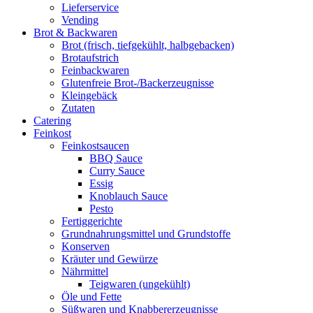
Lieferservice
Vending
Brot & Backwaren
Brot (frisch, tiefgekühlt, halbgebacken)
Brotaufstrich
Feinbackwaren
Glutenfreie Brot-/Backerzeugnisse
Kleingebäck
Zutaten
Catering
Feinkost
Feinkostsaucen
BBQ Sauce
Curry Sauce
Essig
Knoblauch Sauce
Pesto
Fertiggerichte
Grundnahrungsmittel und Grundstoffe
Konserven
Kräuter und Gewürze
Nährmittel
Teigwaren (ungekühlt)
Öle und Fette
Süßwaren und Knabbererzeugnisse