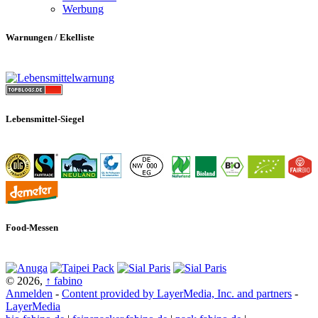
Werbung
Warnungen / Ekelliste
Lebensmittel-Siegel
Food-Messen
© 2026,
↑
fabino
Anmelden
-
Content provided by LayerMedia, Inc. and partners
-
LayerMedia