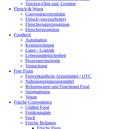
Trocken-Obst und -Gemüse
Fleisch & Wurst
Convenienceprodukte
Fleisch (unverarbeitet)
Fleischersatzerzeugnisse
Fleischerzeugnisse
Foodtech
Automation
Kennzeichnung
Lager / Logistik
Lebensmittelsicherheit
Prozesstechnologie
Verpackung
Free From
Freiverkäufliche Arzneimittel / OTC
Nahrungsergänzungsmittel
Reformwaren und Functional Food
Sportnahrung
Vegan
Frische Convenience
Chilled Food
Feinkostsalate
Fisch
Frische Beilagen
Frische Pasta