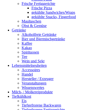
Frische Fertiggerichte
Frische Pizza
gekühlte Sandwiches/Wraps
gekühlte Snacks, Fingerfood
Maultaschen
Obst & Gemüse
Getränke
Alkoholfreie Getränke
Bier und Biermischgetränke
Kaffee
Kakao
Spirituosen
Tee
Wein und Sekt
Lebensmittelneuheiten
Accessoires
Handel
Hersteller / Erzeuger
Veranstaltungen
Wissenswertes
Milch- / Molkereiprodukte
Tiefkühlkost
Eis
Tiefgefrorene Backwaren
Tiefgefrorene Fertiggerichte