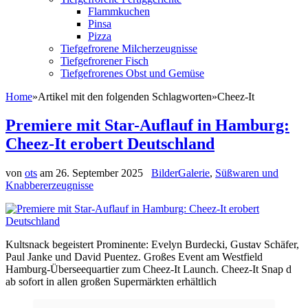
Flammkuchen
Pinsa
Pizza
Tiefgefrorene Milcherzeugnisse
Tiefgefrorener Fisch
Tiefgefrorenes Obst und Gemüse
Home
»
Artikel mit den folgenden Schlagworten
»
Cheez-It
Premiere mit Star-Auflauf in Hamburg:
Cheez-It erobert Deutschland
von
ots
am
26. September 2025
BilderGalerie
,
Süßwaren und
Knabbererzeugnisse
Kultsnack begeistert Prominente: Evelyn Burdecki, Gustav Schäfer,
Paul Janke und David Puentez. Großes Event am Westfield
Hamburg-Überseequartier zum Cheez-It Launch. Cheez-It Snap d
ab sofort in allen großen Supermärkten erhältlich