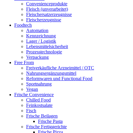
Convenienceprodukte
Fleisch (unverarbeitet)
Fleischersatzerzeugnisse
Fleischerzeugnisse
Foodtech
Automation
Kennzeichnung
Lager / Logistik
Lebensmittelsicherheit
Prozesstechnologie
Verpackung
Free From
Freiverkäufliche Arzneimittel / OTC
Nahrungsergänzungsmittel
Reformwaren und Functional Food
Sportnahrung
Vegan
Frische Convenience
Chilled Food
Feinkostsalate
Fisch
Frische Beilagen
Frische Pasta
Frische Fertiggerichte
Frische Pizza