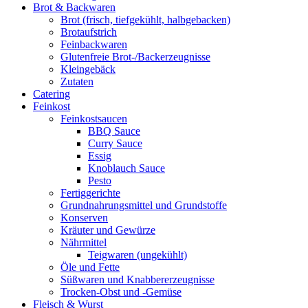
Brot & Backwaren
Brot (frisch, tiefgekühlt, halbgebacken)
Brotaufstrich
Feinbackwaren
Glutenfreie Brot-/Backerzeugnisse
Kleingebäck
Zutaten
Catering
Feinkost
Feinkostsaucen
BBQ Sauce
Curry Sauce
Essig
Knoblauch Sauce
Pesto
Fertiggerichte
Grundnahrungsmittel und Grundstoffe
Konserven
Kräuter und Gewürze
Nährmittel
Teigwaren (ungekühlt)
Öle und Fette
Süßwaren und Knabbererzeugnisse
Trocken-Obst und -Gemüse
Fleisch & Wurst