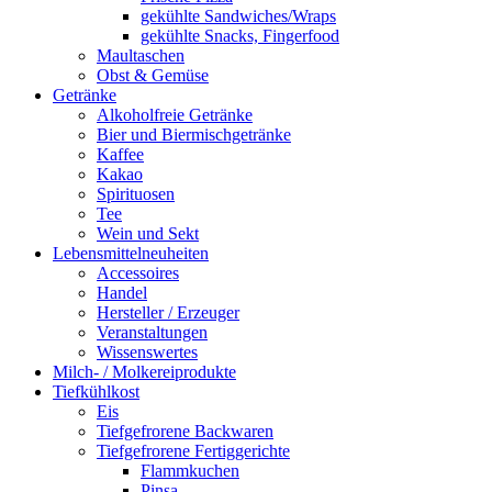
gekühlte Sandwiches/Wraps
gekühlte Snacks, Fingerfood
Maultaschen
Obst & Gemüse
Getränke
Alkoholfreie Getränke
Bier und Biermischgetränke
Kaffee
Kakao
Spirituosen
Tee
Wein und Sekt
Lebensmittelneuheiten
Accessoires
Handel
Hersteller / Erzeuger
Veranstaltungen
Wissenswertes
Milch- / Molkereiprodukte
Tiefkühlkost
Eis
Tiefgefrorene Backwaren
Tiefgefrorene Fertiggerichte
Flammkuchen
Pinsa