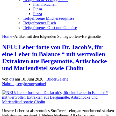
Flammkuchen
Pinsa
Pizza
Tiefgefrorene Milcherzeugnisse
Tiefgefrorener Fisch
Tiefgefrorenes Obst und Gemüse
Home
»
Artikel mit den folgenden Schlagworten
»
Bergamotte
NEU: Leber forte von Dr. Jacob’s, für
eine Leber in Balance * mit wertvollen
Extrakten aus Bergamotte, Artischocke
und Mariendistel sowie Cholin
von
ots
am
10. Juni 2026
BilderGalerie
,
Nahrungsergänzungsmittel
Unsere Leber ist als zentrales Stoffwechselorgan zunehmend starken
Belastungen ausgesetzt. Neben häufigem Alkoholkonsum und der