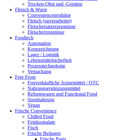
Trocken-Obst und -Gemüse
Fleisch & Wurst
Convenienceprodukte
Fleisch (unverarbeitet)
Fleischersatzerzeugnisse
Fleischerzeugnisse
Foodtech
Automation
Kennzeichnung
Lager / Logistik
Lebensmittelsicherheit
Prozesstechnologie
Verpackung
Free From
Freiverkäufliche Arzneimittel / OTC
Nahrungsergänzungsmittel
Reformwaren und Functional Food
Sportnahrung
Vegan
Frische Convenience
Chilled Food
Feinkostsalate
Fisch
Frische Beilagen
Frische Pasta