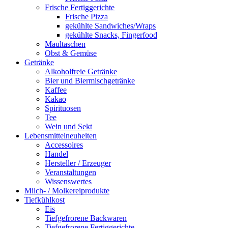
Frische Fertiggerichte
Frische Pizza
gekühlte Sandwiches/Wraps
gekühlte Snacks, Fingerfood
Maultaschen
Obst & Gemüse
Getränke
Alkoholfreie Getränke
Bier und Biermischgetränke
Kaffee
Kakao
Spirituosen
Tee
Wein und Sekt
Lebensmittelneuheiten
Accessoires
Handel
Hersteller / Erzeuger
Veranstaltungen
Wissenswertes
Milch- / Molkereiprodukte
Tiefkühlkost
Eis
Tiefgefrorene Backwaren
Tiefgefrorene Fertiggerichte