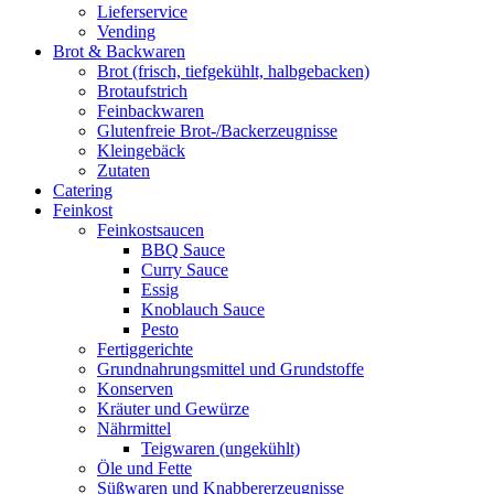
Lieferservice
Vending
Brot & Backwaren
Brot (frisch, tiefgekühlt, halbgebacken)
Brotaufstrich
Feinbackwaren
Glutenfreie Brot-/Backerzeugnisse
Kleingebäck
Zutaten
Catering
Feinkost
Feinkostsaucen
BBQ Sauce
Curry Sauce
Essig
Knoblauch Sauce
Pesto
Fertiggerichte
Grundnahrungsmittel und Grundstoffe
Konserven
Kräuter und Gewürze
Nährmittel
Teigwaren (ungekühlt)
Öle und Fette
Süßwaren und Knabbererzeugnisse