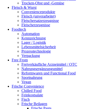
Trocken-Obst und -Gemüse
Fleisch & Wurst
Convenienceprodukte
Fleisch (unverarbeitet)
Fleischersatzerzeugnisse
Fleischerzeugnisse
Foodtech
Automation
Kennzeichnung
Lager / Logistik
Lebensmittelsicherheit
Prozesstechnologie
Verpackung
Free From
Freiverkäufliche Arzneimittel / OTC
Nahrungsergänzungsmittel
Reformwaren und Functional Food
Sportnahrung
Vegan
Frische Convenience
Chilled Food
Feinkostsalate
Fisch
Frische Beilagen
Frische Pasta