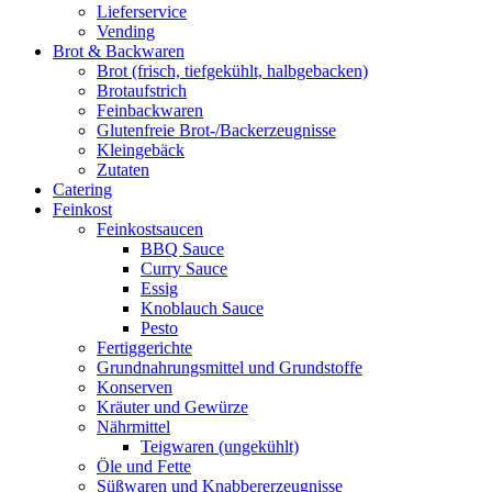
Lieferservice
Vending
Brot & Backwaren
Brot (frisch, tiefgekühlt, halbgebacken)
Brotaufstrich
Feinbackwaren
Glutenfreie Brot-/Backerzeugnisse
Kleingebäck
Zutaten
Catering
Feinkost
Feinkostsaucen
BBQ Sauce
Curry Sauce
Essig
Knoblauch Sauce
Pesto
Fertiggerichte
Grundnahrungsmittel und Grundstoffe
Konserven
Kräuter und Gewürze
Nährmittel
Teigwaren (ungekühlt)
Öle und Fette
Süßwaren und Knabbererzeugnisse