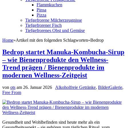
Flammkuchen
Pinsa
Pizza
Tiefgefrorene Milcherzeugnisse
Tiefgefrorener Fisch
Tiefgefrorenes Obst und Gemüse
Home
»
Artikel mit den folgenden Schlagworten
»
Bedrop
Bedrop startet Manuka-Kombucha-Sirup
– wie Bienenprodukte den Wellness-
Trend prägen / Bienenprodukte im
modernen Wellness-Zeitgeist
von
ots
am
26. Januar 2026
Alkoholfreie Getränke
,
BilderGalerie
,
Free From
Gesundheit und Wohlbefinden sind heute mehr als ein
Gesundheitsaspekt – sie gehören zum täglichen Ritual, vom