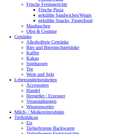
Frische Fertiggerichte
Frische Pizza
gekühlte Sandwiches/Wraps
gekühlte Snacks, Fingerfood
Maultaschen
Obst & Gemüse
Getränke
Alkoholfreie Getränke
Bier und Biermischgetränke
Kaffee
Kakao
Spirituosen
Tee
Wein und Sekt
Lebensmittelneuheiten
Accessoires
Handel
Hersteller / Erzeuger
Veranstaltungen
Wissenswertes
Milch- / Molkereiprodukte
Tiefkühlkost
Eis
Tiefgefrorene Backwaren
Tiefgefrorene Fertiggerichte