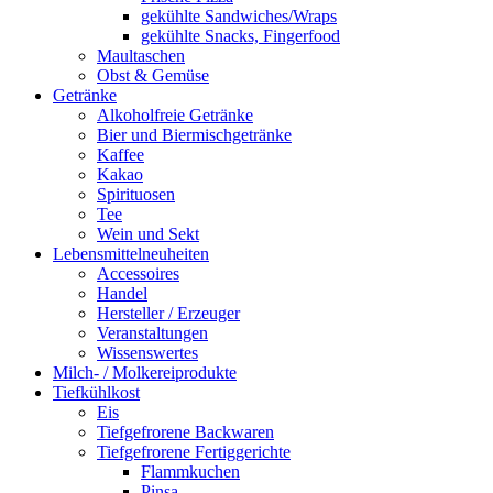
gekühlte Sandwiches/Wraps
gekühlte Snacks, Fingerfood
Maultaschen
Obst & Gemüse
Getränke
Alkoholfreie Getränke
Bier und Biermischgetränke
Kaffee
Kakao
Spirituosen
Tee
Wein und Sekt
Lebensmittelneuheiten
Accessoires
Handel
Hersteller / Erzeuger
Veranstaltungen
Wissenswertes
Milch- / Molkereiprodukte
Tiefkühlkost
Eis
Tiefgefrorene Backwaren
Tiefgefrorene Fertiggerichte
Flammkuchen
Pinsa