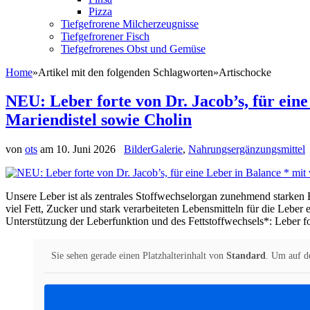
Pizza
Tiefgefrorene Milcherzeugnisse
Tiefgefrorener Fisch
Tiefgefrorenes Obst und Gemüse
Home
»
Artikel mit den folgenden Schlagworten
»
Artischocke
NEU: Leber forte von Dr. Jacob’s, für ein
Mariendistel sowie Cholin
von
ots
am
10. Juni 2026
BilderGalerie
,
Nahrungsergänzungsmittel
Unsere Leber ist als zentrales Stoffwechselorgan zunehmend stark
viel Fett, Zucker und stark verarbeiteten Lebensmitteln für die Leber
Unterstützung der Leberfunktion und des Fettstoffwechsels*: Leber fo
Sie sehen gerade einen Platzhalterinhalt von
Standard
. Um auf de