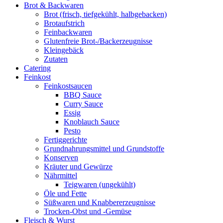
Brot & Backwaren
Brot (frisch, tiefgekühlt, halbgebacken)
Brotaufstrich
Feinbackwaren
Glutenfreie Brot-/Backerzeugnisse
Kleingebäck
Zutaten
Catering
Feinkost
Feinkostsaucen
BBQ Sauce
Curry Sauce
Essig
Knoblauch Sauce
Pesto
Fertiggerichte
Grundnahrungsmittel und Grundstoffe
Konserven
Kräuter und Gewürze
Nährmittel
Teigwaren (ungekühlt)
Öle und Fette
Süßwaren und Knabbererzeugnisse
Trocken-Obst und -Gemüse
Fleisch & Wurst