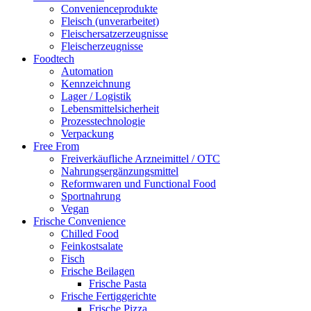
Convenienceprodukte
Fleisch (unverarbeitet)
Fleischersatzerzeugnisse
Fleischerzeugnisse
Foodtech
Automation
Kennzeichnung
Lager / Logistik
Lebensmittelsicherheit
Prozesstechnologie
Verpackung
Free From
Freiverkäufliche Arzneimittel / OTC
Nahrungsergänzungsmittel
Reformwaren und Functional Food
Sportnahrung
Vegan
Frische Convenience
Chilled Food
Feinkostsalate
Fisch
Frische Beilagen
Frische Pasta
Frische Fertiggerichte
Frische Pizza