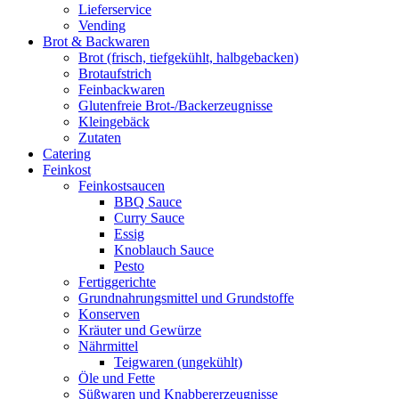
Lieferservice
Vending
Brot & Backwaren
Brot (frisch, tiefgekühlt, halbgebacken)
Brotaufstrich
Feinbackwaren
Glutenfreie Brot-/Backerzeugnisse
Kleingebäck
Zutaten
Catering
Feinkost
Feinkostsaucen
BBQ Sauce
Curry Sauce
Essig
Knoblauch Sauce
Pesto
Fertiggerichte
Grundnahrungsmittel und Grundstoffe
Konserven
Kräuter und Gewürze
Nährmittel
Teigwaren (ungekühlt)
Öle und Fette
Süßwaren und Knabbererzeugnisse