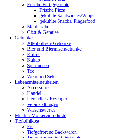
Frische Fertiggerichte
Frische Pizza
gekühlte Sandwiches/Wraps
gekühlte Snacks, Fingerfood
Maultaschen
Obst & Gemüse
Getränke
Alkoholfreie Getränke
Bier und Biermischgetränke
Kaffee
Kakao
Spirituosen
Tee
Wein und Sekt
Lebensmittelneuheiten
Accessoires
Handel
Hersteller / Erzeuger
Veranstaltungen
Wissenswertes
Milch- / Molkereiprodukte
Tiefkühlkost
Eis
Tiefgefrorene Backwaren
Tiefgefrorene Fertiggerichte