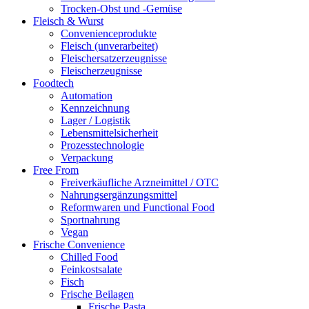
Trocken-Obst und -Gemüse
Fleisch & Wurst
Convenienceprodukte
Fleisch (unverarbeitet)
Fleischersatzerzeugnisse
Fleischerzeugnisse
Foodtech
Automation
Kennzeichnung
Lager / Logistik
Lebensmittelsicherheit
Prozesstechnologie
Verpackung
Free From
Freiverkäufliche Arzneimittel / OTC
Nahrungsergänzungsmittel
Reformwaren und Functional Food
Sportnahrung
Vegan
Frische Convenience
Chilled Food
Feinkostsalate
Fisch
Frische Beilagen
Frische Pasta