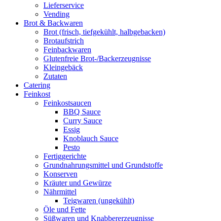
Lieferservice
Vending
Brot & Backwaren
Brot (frisch, tiefgekühlt, halbgebacken)
Brotaufstrich
Feinbackwaren
Glutenfreie Brot-/Backerzeugnisse
Kleingebäck
Zutaten
Catering
Feinkost
Feinkostsaucen
BBQ Sauce
Curry Sauce
Essig
Knoblauch Sauce
Pesto
Fertiggerichte
Grundnahrungsmittel und Grundstoffe
Konserven
Kräuter und Gewürze
Nährmittel
Teigwaren (ungekühlt)
Öle und Fette
Süßwaren und Knabbererzeugnisse