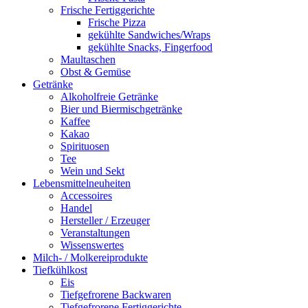
Frische Fertiggerichte
Frische Pizza
gekühlte Sandwiches/Wraps
gekühlte Snacks, Fingerfood
Maultaschen
Obst & Gemüse
Getränke
Alkoholfreie Getränke
Bier und Biermischgetränke
Kaffee
Kakao
Spirituosen
Tee
Wein und Sekt
Lebensmittelneuheiten
Accessoires
Handel
Hersteller / Erzeuger
Veranstaltungen
Wissenswertes
Milch- / Molkereiprodukte
Tiefkühlkost
Eis
Tiefgefrorene Backwaren
Tiefgefrorene Fertiggerichte