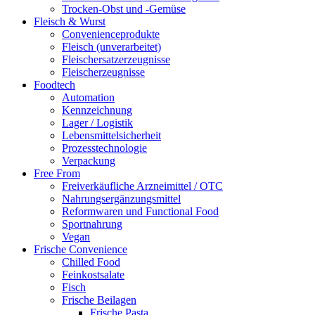
Trocken-Obst und -Gemüse
Fleisch & Wurst
Convenienceprodukte
Fleisch (unverarbeitet)
Fleischersatzerzeugnisse
Fleischerzeugnisse
Foodtech
Automation
Kennzeichnung
Lager / Logistik
Lebensmittelsicherheit
Prozesstechnologie
Verpackung
Free From
Freiverkäufliche Arzneimittel / OTC
Nahrungsergänzungsmittel
Reformwaren und Functional Food
Sportnahrung
Vegan
Frische Convenience
Chilled Food
Feinkostsalate
Fisch
Frische Beilagen
Frische Pasta