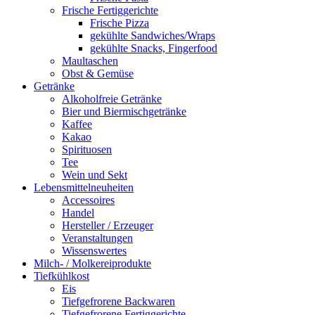
Frische Fertiggerichte
Frische Pizza
gekühlte Sandwiches/Wraps
gekühlte Snacks, Fingerfood
Maultaschen
Obst & Gemüse
Getränke
Alkoholfreie Getränke
Bier und Biermischgetränke
Kaffee
Kakao
Spirituosen
Tee
Wein und Sekt
Lebensmittelneuheiten
Accessoires
Handel
Hersteller / Erzeuger
Veranstaltungen
Wissenswertes
Milch- / Molkereiprodukte
Tiefkühlkost
Eis
Tiefgefrorene Backwaren
Tiefgefrorene Fertiggerichte