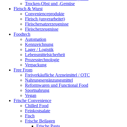
Trocken-Obst und -Gemüse
Fleisch & Wurst
Convenienceprodukte
Fleisch (unverarbeitet)
Fleischersatzerzeugnisse
Fleischerzeugnisse
Foodtech
Automation
Kennzeichnung
Lager / Logistik
Lebensmittelsicherheit
Prozesstechnologie
Verpackung
Free From
Freiverkäufliche Arzneimittel / OTC
Nahrungsergänzungsmittel
Reformwaren und Functional Food
Sportnahrung
Vegan
Frische Convenience
Chilled Food
Feinkostsalate
Fisch
Frische Beilagen
Frische Pasta