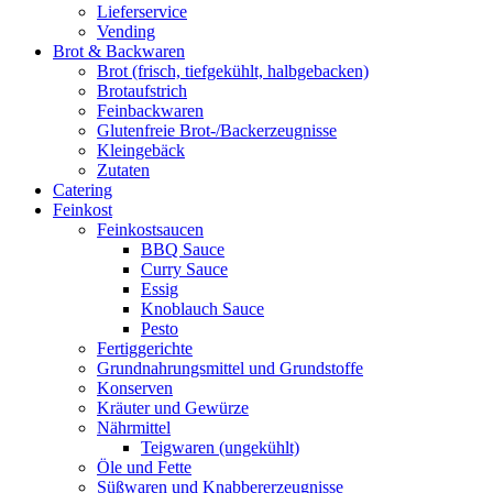
Lieferservice
Vending
Brot & Backwaren
Brot (frisch, tiefgekühlt, halbgebacken)
Brotaufstrich
Feinbackwaren
Glutenfreie Brot-/Backerzeugnisse
Kleingebäck
Zutaten
Catering
Feinkost
Feinkostsaucen
BBQ Sauce
Curry Sauce
Essig
Knoblauch Sauce
Pesto
Fertiggerichte
Grundnahrungsmittel und Grundstoffe
Konserven
Kräuter und Gewürze
Nährmittel
Teigwaren (ungekühlt)
Öle und Fette
Süßwaren und Knabbererzeugnisse