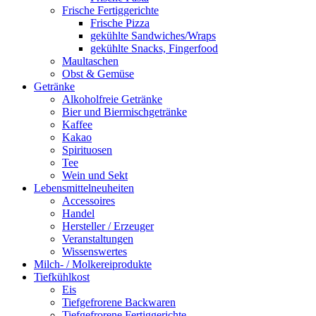
Frische Fertiggerichte
Frische Pizza
gekühlte Sandwiches/Wraps
gekühlte Snacks, Fingerfood
Maultaschen
Obst & Gemüse
Getränke
Alkoholfreie Getränke
Bier und Biermischgetränke
Kaffee
Kakao
Spirituosen
Tee
Wein und Sekt
Lebensmittelneuheiten
Accessoires
Handel
Hersteller / Erzeuger
Veranstaltungen
Wissenswertes
Milch- / Molkereiprodukte
Tiefkühlkost
Eis
Tiefgefrorene Backwaren
Tiefgefrorene Fertiggerichte