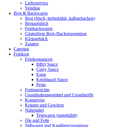
Lieferservice
Vending
Brot & Backwaren
Brot (frisch, tiefgekühlt, halbgebacken)
Brotaufstrich
Feinbackwaren
Glutenfreie Brot-/Backerzeugnisse
Kleingebäck
Zutaten
Catering
Feinkost
Feinkostsaucen
BBQ Sauce
Curry Sauce
Essig
Knoblauch Sauce
Pesto
Fertiggerichte
Grundnahrungsmittel und Grundstoffe
Konserven
Kräuter und Gewürze
Nährmittel
Teigwaren (ungekühlt)
Öle und Fette
Süßwaren und Knabbererzeugnisse