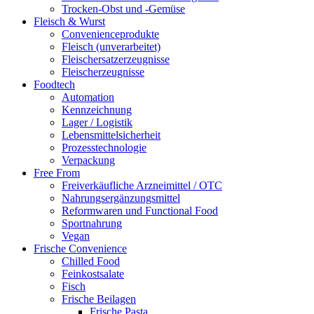
Trocken-Obst und -Gemüse
Fleisch & Wurst
Convenienceprodukte
Fleisch (unverarbeitet)
Fleischersatzerzeugnisse
Fleischerzeugnisse
Foodtech
Automation
Kennzeichnung
Lager / Logistik
Lebensmittelsicherheit
Prozesstechnologie
Verpackung
Free From
Freiverkäufliche Arzneimittel / OTC
Nahrungsergänzungsmittel
Reformwaren und Functional Food
Sportnahrung
Vegan
Frische Convenience
Chilled Food
Feinkostsalate
Fisch
Frische Beilagen
Frische Pasta